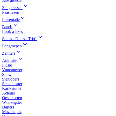
Alle artiesten
Zangeressen
Paashazen
Presentatie
Bands
Look-a-likes
Solo's - Duo's - Trio's
Popgroepen
Zangers
Animatie
Illusie
Vuurspuwer
Show
Steltlopers
Straattheater
Karikaturist
Acteurs
Oesters eten
Waarzegster
Darters
Muziekquiz