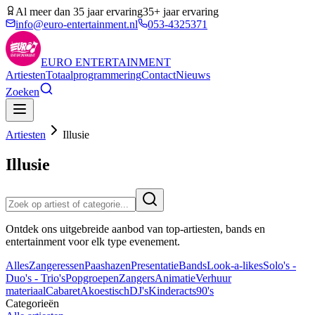
Al meer dan 35 jaar ervaring
35+ jaar ervaring
info@euro-entertainment.nl
053-4325371
EURO
ENTERTAINMENT
Artiesten
Totaalprogrammering
Contact
Nieuws
Zoeken
Artiesten
Illusie
Illusie
Ontdek ons uitgebreide aanbod van top-artiesten, bands en
entertainment voor elk type evenement.
Alles
Zangeressen
Paashazen
Presentatie
Bands
Look-a-likes
Solo's -
Duo's - Trio's
Popgroepen
Zangers
Animatie
Verhuur
materiaal
Cabaret
Akoestisch
DJ's
Kinderacts
90's
Categorieën