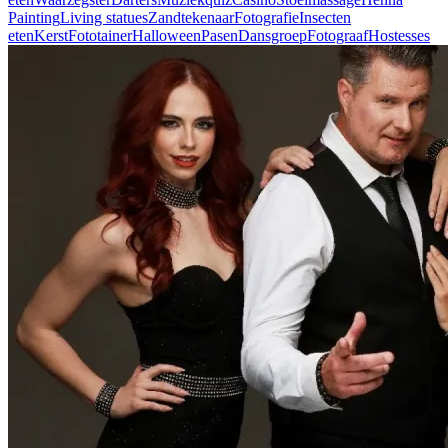
Painting
Living statues
Zandtekenaar
Fotografie
Insecten
eten
Kerst
Fototainer
Halloween
Pasen
Dansgroep
Fotograaf
Hostesses