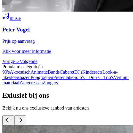
Illusie
Peter Vogel
Prijs op aanvraag
Klik voor meer informatie
Vorige
1
2
Volgende
Populaire categorieën
90's
Akoestisch
Animatie
Bands
Cabaret
DJ's
Kinderacts
Look-a-
likes
Paashazen
Popgroepen
Presentatie
Solo's - Duo's - Trio's
Verhuur
materiaal
Zangeressen
Zangers
Exlusief bij ons
Bekijk nu ons exclusieve aanbod van artiesten