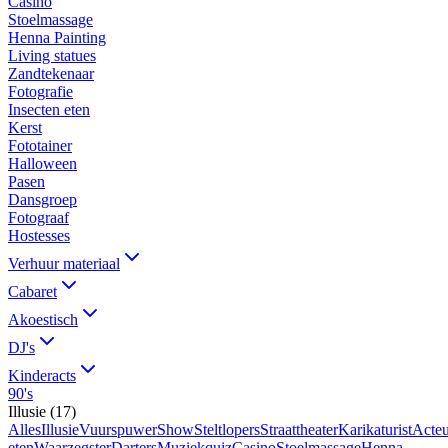
Casino
Stoelmassage
Henna Painting
Living statues
Zandtekenaar
Fotografie
Insecten eten
Kerst
Fototainer
Halloween
Pasen
Dansgroep
Fotograaf
Hostesses
Verhuur materiaal
Cabaret
Akoestisch
DJ's
Kinderacts
90's
Illusie
(
17
)
Alles
Illusie
Vuurspuwer
Show
Steltlopers
Straattheater
Karikaturist
Acteu
eten
Waarzegster
Darters
Muziekquiz
Casino
Stoelmassage
Henna