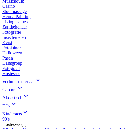
Muziekquiz
Casino
Stoelmassage
Henna Painting
Living statues
Zandtekenaar
Fotografie
Insecten eten
Kerst
Fototainer
Halloween
Pasen
Dansgroep
Fotograaf
Hostesses
Verhuur materiaal
Cabaret
Akoestisch
DJ's
Kinderacts
90's
Hostesses
(
1
)