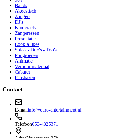
Bands
Akoestisch
Zangers
DJ's
Kinderacts
Zangeressen
Presentatie
Look-a-likes
Solo's - Duo's - Trio's
Popgroepen
Animatie
Verhuur materiaal
Cabaret
Paashazen
Contact
E-mail
info@euro-entertainment.nl
Telefoon
053-4325371