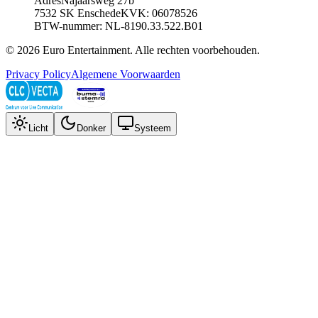
Adres
Najaarsweg 27b
7532 SK Enschede
KVK: 06078526
BTW-nummer: NL-8190.33.522.B01
©
2026
Euro Entertainment
. Alle rechten voorbehouden.
Privacy Policy
Algemene Voorwaarden
Licht
Donker
Systeem