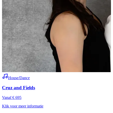
House/Dance
Cruz and Fields
Vanaf € 695
V
Klik voor meer informatie
K