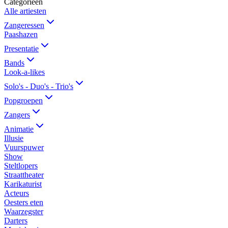
Categorieën
Alle artiesten
Zangeressen
Paashazen
Presentatie
Bands
Look-a-likes
Solo's - Duo's - Trio's
Popgroepen
Zangers
Animatie
Illusie
Vuurspuwer
Show
Steltlopers
Straattheater
Karikaturist
Acteurs
Oesters eten
Waarzegster
Darters