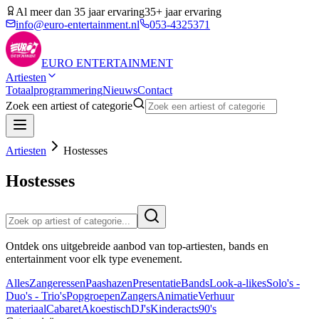
Al meer dan 35 jaar ervaring
35+ jaar ervaring
info@euro-entertainment.nl
053-4325371
EURO
ENTERTAINMENT
Artiesten
Totaalprogrammering
Nieuws
Contact
Zoek een artiest of categorie
Artiesten
Hostesses
Hostesses
Ontdek ons uitgebreide aanbod van top-artiesten, bands en
entertainment voor elk type evenement.
Alles
Zangeressen
Paashazen
Presentatie
Bands
Look-a-likes
Solo's -
Duo's - Trio's
Popgroepen
Zangers
Animatie
Verhuur
materiaal
Cabaret
Akoestisch
DJ's
Kinderacts
90's