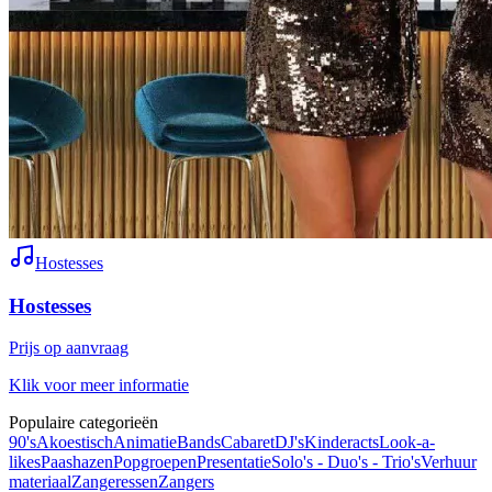
Hostesses
Hostesses
Prijs op aanvraag
Klik voor meer informatie
Populaire categorieën
90's
Akoestisch
Animatie
Bands
Cabaret
DJ's
Kinderacts
Look-a-
likes
Paashazen
Popgroepen
Presentatie
Solo's - Duo's - Trio's
Verhuur
materiaal
Zangeressen
Zangers