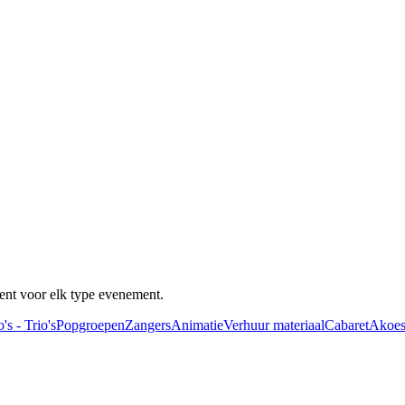
ent voor elk type evenement.
's - Trio's
Popgroepen
Zangers
Animatie
Verhuur materiaal
Cabaret
Akoes