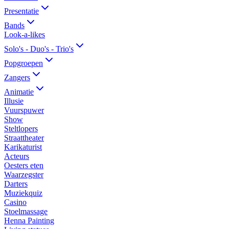
Presentatie
Bands
Look-a-likes
Solo's - Duo's - Trio's
Popgroepen
Zangers
Animatie
Illusie
Vuurspuwer
Show
Steltlopers
Straattheater
Karikaturist
Acteurs
Oesters eten
Waarzegster
Darters
Muziekquiz
Casino
Stoelmassage
Henna Painting