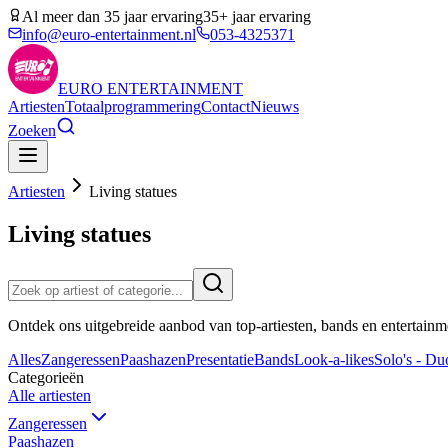
Al meer dan 35 jaar ervaring
35+ jaar ervaring
info@euro-entertainment.nl
053-4325371
EURO
ENTERTAINMENT
Artiesten
Totaalprogrammering
Contact
Nieuws
Zoeken
Artiesten
Living statues
Living statues
Ontdek ons uitgebreide aanbod van top-artiesten, bands en entertainm
Alles
Zangeressen
Paashazen
Presentatie
Bands
Look-a-likes
Solo's - Duo
Categorieën
Alle artiesten
Zangeressen
Paashazen