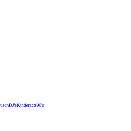
tisch
DJ's
Kinderacts
90's