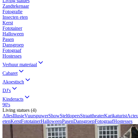
Living statues
Zandtekenaar
Fotografie
Insecten eten
Kerst
Fototainer
Halloween
Pasen
Dansgroep
Fotograaf
Hostesses
Verhuur materiaal
Cabaret
Akoestisch
DJ's
Kinderacts
90's
Living statues
(
4
)
Alles
Illusie
Vuurspuwer
Show
Steltlopers
Straattheater
Karikaturist
Acteu
eten
Kerst
Fototainer
Halloween
Pasen
Dansgroep
Fotograaf
Hostesses