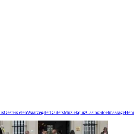
rs
Oesters eten
Waarzegster
Darters
Muziekquiz
Casino
Stoelmassage
Henn