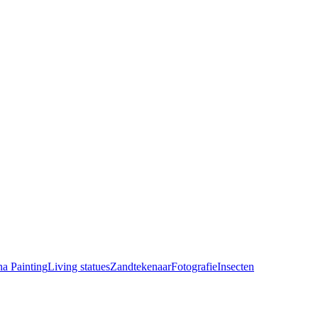
a Painting
Living statues
Zandtekenaar
Fotografie
Insecten