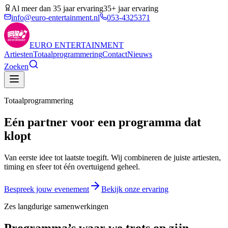
Al meer dan 35 jaar ervaring
35+ jaar ervaring
info@euro-entertainment.nl
053-4325371
EURO
ENTERTAINMENT
Artiesten
Totaalprogrammering
Contact
Nieuws
Zoeken
Totaalprogrammering
Eén partner voor een
programma dat
klopt
Van eerste idee tot laatste toegift. Wij combineren de juiste artiesten,
timing en sfeer tot één overtuigend geheel.
Bespreek jouw evenement
Bekijk onze ervaring
Zes langdurige samenwerkingen
Programma’s waar we trots op zijn