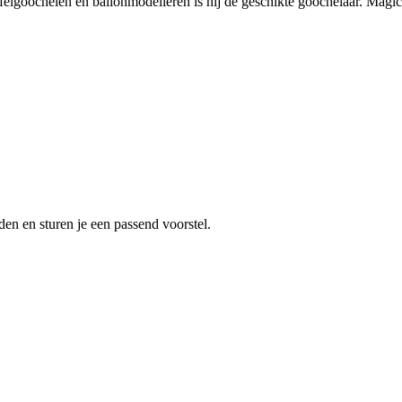
elgoochelen en ballonmodelleren is hij de geschikte goochelaar. Magic 
en en sturen je een passend voorstel.