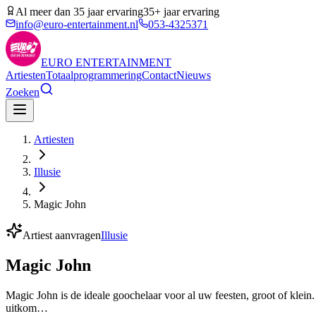
Al meer dan 35 jaar ervaring
35+ jaar ervaring
info@euro-entertainment.nl
053-4325371
EURO
ENTERTAINMENT
Artiesten
Totaalprogrammering
Contact
Nieuws
Zoeken
Artiesten
Illusie
Magic John
Artiest aanvragen
Illusie
Magic John
Magic John is de ideale goochelaar voor al uw feesten, groot of klein
uitkom…