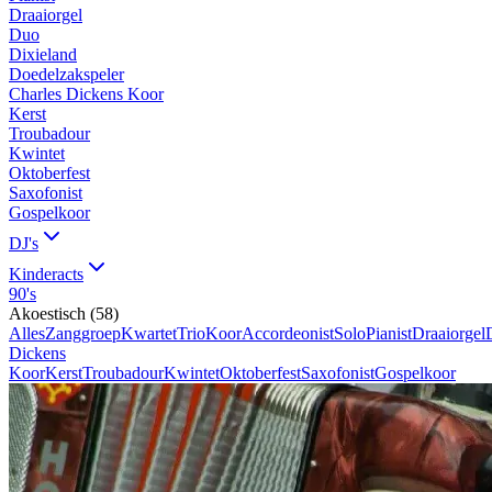
Draaiorgel
Duo
Dixieland
Doedelzakspeler
Charles Dickens Koor
Kerst
Troubadour
Kwintet
Oktoberfest
Saxofonist
Gospelkoor
DJ's
Kinderacts
90's
Akoestisch
(
58
)
Alles
Zanggroep
Kwartet
Trio
Koor
Accordeonist
Solo
Pianist
Draaiorgel
Dickens
Koor
Kerst
Troubadour
Kwintet
Oktoberfest
Saxofonist
Gospelkoor