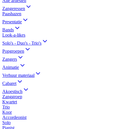
Alle artiesten
Zangeressen
Paashazen
Presentatie
Bands
Look-a-likes
Solo's - Duo's - Trio's
Popgroepen
Zangers
Animatie
Verhuur materiaal
Cabaret
Akoestisch
Zanggroep
Kwartet
Trio
Koor
Accordeonist
Solo
Pianist