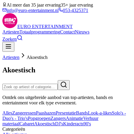
Al meer dan 35 jaar ervaring
35+ jaar ervaring
info@euro-entertainment.nl
053-4325371
EURO
ENTERTAINMENT
Artiesten
Totaalprogrammering
Contact
Nieuws
Zoeken
Artiesten
Akoestisch
Akoestisch
Ontdek ons uitgebreide aanbod van top-artiesten, bands en
entertainment voor elk type evenement.
Alles
Zangeressen
Paashazen
Presentatie
Bands
Look-a-likes
Solo's -
Duo's - Trio's
Popgroepen
Zangers
Animatie
Verhuur
materiaal
Cabaret
Akoestisch
DJ's
Kinderacts
90's
Categorieën