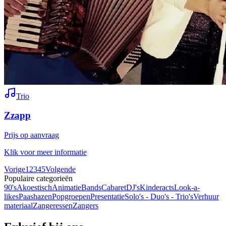
Trio
Zzapp
Prijs op aanvraag
Klik voor meer informatie
Vorige
1
2
3
4
5
Volgende
Populaire categorieën
90's
Akoestisch
Animatie
Bands
Cabaret
DJ's
Kinderacts
Look-a-
likes
Paashazen
Popgroepen
Presentatie
Solo's - Duo's - Trio's
Verhuur
materiaal
Zangeressen
Zangers