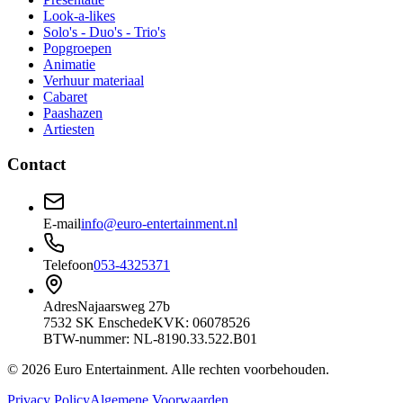
Look-a-likes
Solo's - Duo's - Trio's
Popgroepen
Animatie
Verhuur materiaal
Cabaret
Paashazen
Artiesten
Contact
E-mail
info@euro-entertainment.nl
Telefoon
053-4325371
Adres
Najaarsweg 27b
7532 SK Enschede
KVK: 06078526
BTW-nummer: NL-8190.33.522.B01
©
2026
Euro Entertainment
. Alle rechten voorbehouden.
Privacy Policy
Algemene Voorwaarden