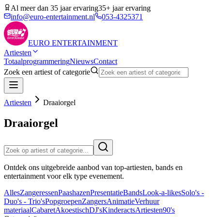
Al meer dan 35 jaar ervaring
35+ jaar ervaring
info@euro-entertainment.nl
053-4325371
EURO
ENTERTAINMENT
Artiesten
Totaalprogrammering
Nieuws
Contact
Zoek een artiest of categorie
Artiesten
Draaiorgel
Draaiorgel
Ontdek ons uitgebreide aanbod van top-artiesten, bands en
entertainment voor elk type evenement.
Alles
Zangeressen
Paashazen
Presentatie
Bands
Look-a-likes
Solo's -
Duo's - Trio's
Popgroepen
Zangers
Animatie
Verhuur
materiaal
Cabaret
Akoestisch
DJ's
Kinderacts
Artiesten
90's