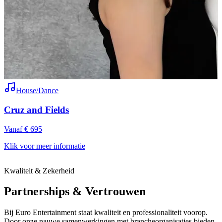
House/Dance
Cruz and Fields
Vanaf € 695
V
Klik voor meer informatie
K
Kwaliteit & Zekerheid
Partnerships & Vertrouwen
Bij Euro Entertainment staat kwaliteit en professionaliteit voorop.
Door onze nauwe samenwerkingen met brancheorganisaties bieden