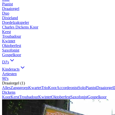
Pianist
Draaiorgel
Duo
Dixieland
Doedelzakspeler
Charles Dickens Koor
Kerst
Troubadour
Kwintet
Oktoberfest
Saxofonist
Gospelkoor
DJ's
Kinderacts
Artiesten
90's
Draaiorgel
(
1
)
Alles
Zanggroep
Kwartet
Trio
Koor
Accordeonist
Solo
Pianist
Draaiorgel
Dickens
Koor
Kerst
Troubadour
Kwintet
Oktoberfest
Saxofonist
Gospelkoor