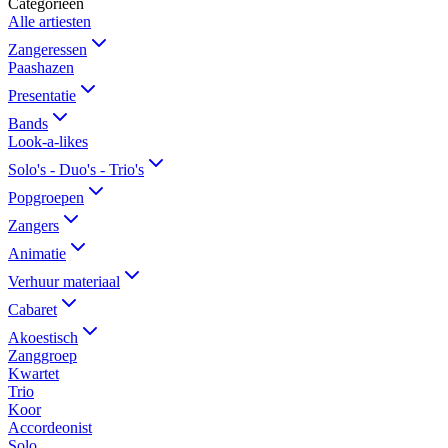
Categorieën
Alle artiesten
Zangeressen
Paashazen
Presentatie
Bands
Look-a-likes
Solo's - Duo's - Trio's
Popgroepen
Zangers
Animatie
Verhuur materiaal
Cabaret
Akoestisch
Zanggroep
Kwartet
Trio
Koor
Accordeonist
Solo