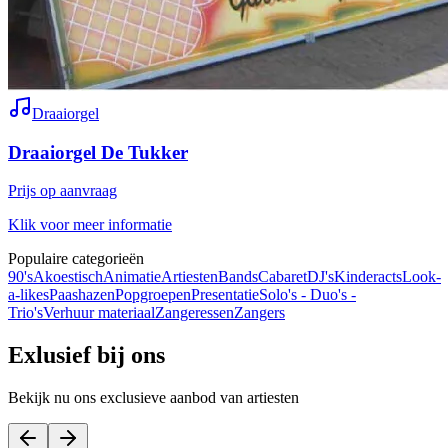
Draaiorgel
Draaiorgel De Tukker
Prijs op aanvraag
Klik voor meer informatie
Populaire categorieën
90's
Akoestisch
Animatie
Artiesten
Bands
Cabaret
DJ's
Kinderacts
Look-
a-likes
Paashazen
Popgroepen
Presentatie
Solo's - Duo's -
Trio's
Verhuur materiaal
Zangeressen
Zangers
Exlusief bij ons
Bekijk nu ons exclusieve aanbod van artiesten