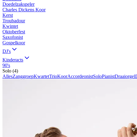
Doedelzakspeler
Charles Dickens Koor
Kerst
Troubadour
Kwintet
Oktoberfest
Saxofonist
Gospelkoor
DJ's
Kinderacts
90's
Solo
(
4
)
Alles
Zanggroep
Kwartet
Trio
Koor
Accordeonist
Solo
Pianist
Draaiorgel