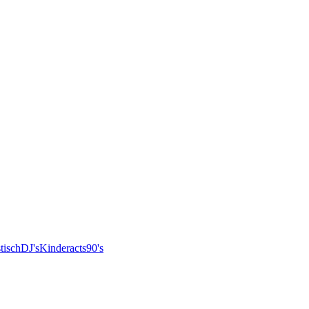
tisch
DJ's
Kinderacts
90's