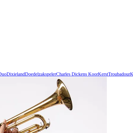
Duo
Dixieland
Doedelzakspeler
Charles Dickens Koor
Kerst
Troubadour
K