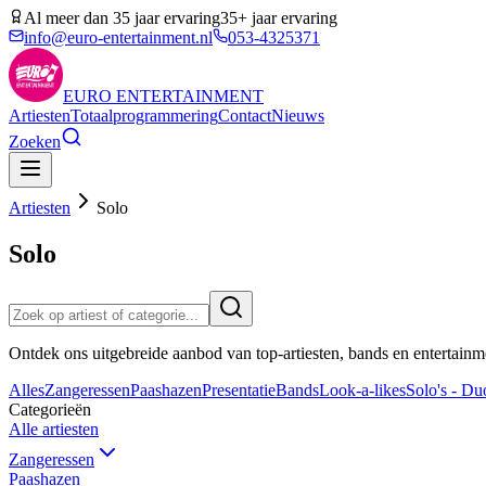
Al meer dan 35 jaar ervaring
35+ jaar ervaring
info@euro-entertainment.nl
053-4325371
EURO
ENTERTAINMENT
Artiesten
Totaalprogrammering
Contact
Nieuws
Zoeken
Artiesten
Solo
Solo
Ontdek ons uitgebreide aanbod van top-artiesten, bands en entertainm
Alles
Zangeressen
Paashazen
Presentatie
Bands
Look-a-likes
Solo's - Duo
Categorieën
Alle artiesten
Zangeressen
Paashazen