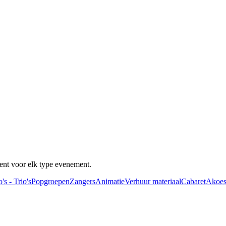
ent voor elk type evenement.
's - Trio's
Popgroepen
Zangers
Animatie
Verhuur materiaal
Cabaret
Akoes