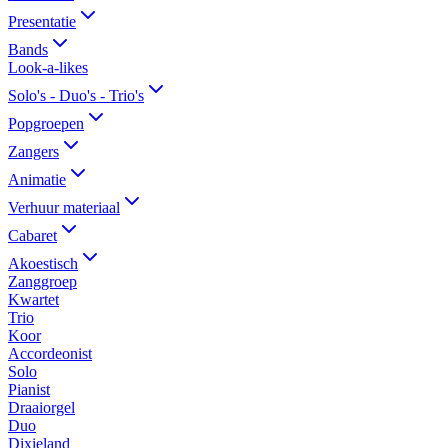
Presentatie
Bands
Look-a-likes
Solo's - Duo's - Trio's
Popgroepen
Zangers
Animatie
Verhuur materiaal
Cabaret
Akoestisch
Zanggroep
Kwartet
Trio
Koor
Accordeonist
Solo
Pianist
Draaiorgel
Duo
Dixieland