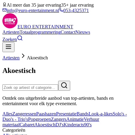
Al meer dan 35 jaar ervaring
35+ jaar ervaring
info@euro-entertainment.nl
053-4325371
EURO
ENTERTAINMENT
Artiesten
Totaalprogrammering
Contact
Nieuws
Zoeken
Artiesten
Akoestisch
Akoestisch
Ontdek ons uitgebreide aanbod van top-artiesten, bands en
entertainment voor elk type evenement.
Alles
Zangeressen
Paashazen
Presentatie
Bands
Look-a-likes
Solo's -
Duo's - Trio's
Popgroepen
Zangers
Animatie
Verhuur
materiaal
Cabaret
Akoestisch
DJ's
Kinderacts
90's
Categorieën