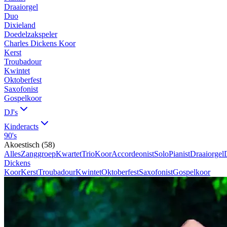
Draaiorgel
Duo
Dixieland
Doedelzakspeler
Charles Dickens Koor
Kerst
Troubadour
Kwintet
Oktoberfest
Saxofonist
Gospelkoor
DJ's
Kinderacts
90's
Akoestisch
(
58
)
Alles
Zanggroep
Kwartet
Trio
Koor
Accordeonist
Solo
Pianist
Draaiorgel
Dickens
Koor
Kerst
Troubadour
Kwintet
Oktoberfest
Saxofonist
Gospelkoor