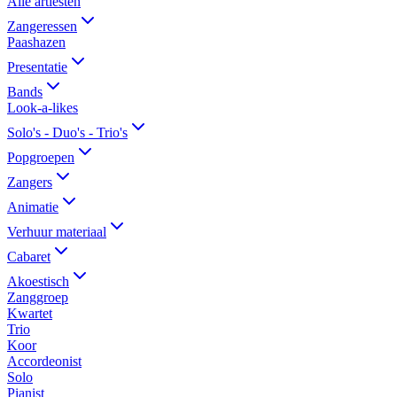
Alle artiesten
Zangeressen
Paashazen
Presentatie
Bands
Look-a-likes
Solo's - Duo's - Trio's
Popgroepen
Zangers
Animatie
Verhuur materiaal
Cabaret
Akoestisch
Zanggroep
Kwartet
Trio
Koor
Accordeonist
Solo
Pianist