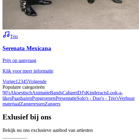
Trio
Serenata Mexicana
Prijs op aanvraag
Klik voor meer informatie
Vorige
1
2
3
4
5
Volgende
Populaire categorieën
90's
Akoestisch
Animatie
Bands
Cabaret
DJ's
Kinderacts
Look-a-
likes
Paashazen
Popgroepen
Presentatie
Solo's - Duo's - Trio's
Verhuur
materiaal
Zangeressen
Zangers
Exlusief bij ons
Bekijk nu ons exclusieve aanbod van artiesten