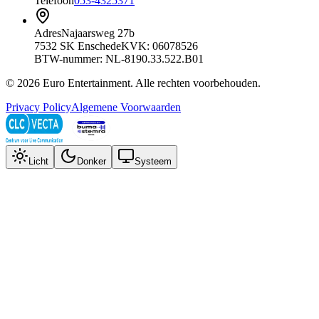
Telefoon
053-4325371
Adres
Najaarsweg 27b
7532 SK Enschede
KVK: 06078526
BTW-nummer: NL-8190.33.522.B01
©
2026
Euro Entertainment
. Alle rechten voorbehouden.
Privacy Policy
Algemene Voorwaarden
Licht
Donker
Systeem