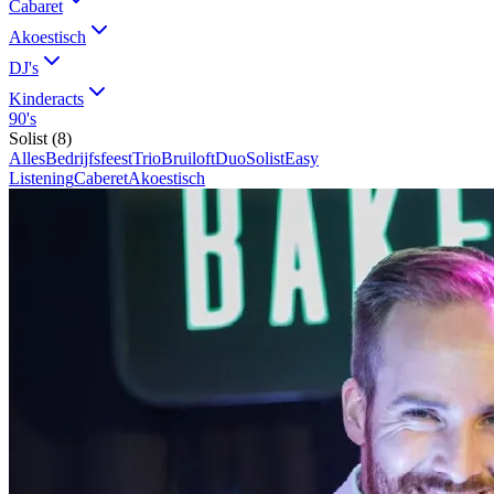
Cabaret
Akoestisch
DJ's
Kinderacts
90's
Solist
(
8
)
Alles
Bedrijfsfeest
Trio
Bruiloft
Duo
Solist
Easy
Listening
Caberet
Akoestisch