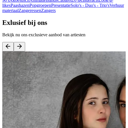
90's
Akoestisch
Animatie
Bands
Cabaret
DJ's
Kinderacts
Look-a-
likes
Paashazen
Popgroepen
Presentatie
Solo's - Duo's - Trio's
Verhuur
materiaal
Zangeressen
Zangers
Exlusief bij ons
Bekijk nu ons exclusieve aanbod van artiesten