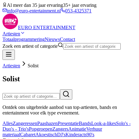
Al meer dan 35 jaar ervaring
35+ jaar ervaring
info@euro-entertainment.nl
053-4325371
EURO
ENTERTAINMENT
Artiesten
Totaalprogrammering
Nieuws
Contact
Zoek een artiest of categorie
Artiesten
Solist
Solist
Ontdek ons uitgebreide aanbod van top-artiesten, bands en
entertainment voor elk type evenement.
Alles
Zangeressen
Paashazen
Presentatie
Bands
Look-a-likes
Solo's -
Duo's - Trio's
Popgroepen
Zangers
Animatie
Verhuur
materiaal
Cabaret
Akoestisch
DJ's
Kinderacts
90's