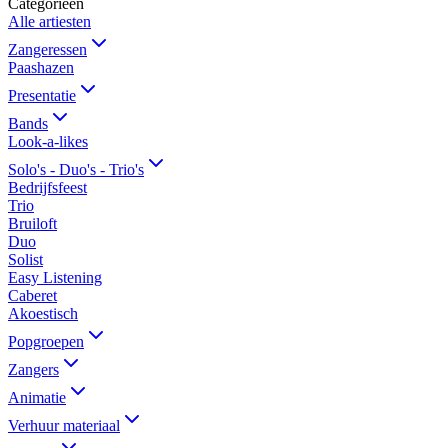
Categorieën
Alle artiesten
Zangeressen
Paashazen
Presentatie
Bands
Look-a-likes
Solo's - Duo's - Trio's
Bedrijfsfeest
Trio
Bruiloft
Duo
Solist
Easy Listening
Caberet
Akoestisch
Popgroepen
Zangers
Animatie
Verhuur materiaal