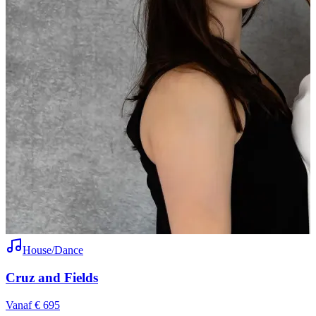
House/Dance
Cruz and Fields
Vanaf € 695
V