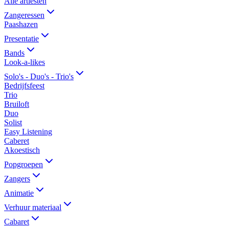
Alle artiesten
Zangeressen
Paashazen
Presentatie
Bands
Look-a-likes
Solo's - Duo's - Trio's
Bedrijfsfeest
Trio
Bruiloft
Duo
Solist
Easy Listening
Caberet
Akoestisch
Popgroepen
Zangers
Animatie
Verhuur materiaal
Cabaret