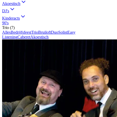
Akoestisch
DJ's
Kinderacts
90's
Trio
(
7
)
Alles
Bedrijfsfeest
Trio
Bruiloft
Duo
Solist
Easy
Listening
Caberet
Akoestisch