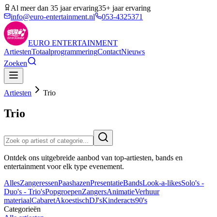
Al meer dan 35 jaar ervaring
35+ jaar ervaring
info@euro-entertainment.nl
053-4325371
EURO
ENTERTAINMENT
Artiesten
Totaalprogrammering
Contact
Nieuws
Zoeken
Artiesten
Trio
Trio
Ontdek ons uitgebreide aanbod van top-artiesten, bands en
entertainment voor elk type evenement.
Alles
Zangeressen
Paashazen
Presentatie
Bands
Look-a-likes
Solo's -
Duo's - Trio's
Popgroepen
Zangers
Animatie
Verhuur
materiaal
Cabaret
Akoestisch
DJ's
Kinderacts
90's
Categorieën