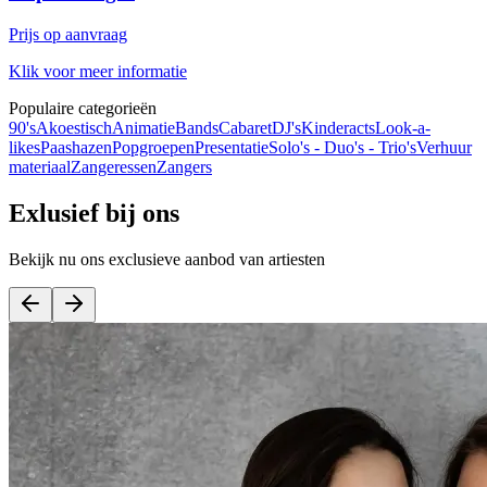
Prijs op aanvraag
Klik voor meer informatie
Populaire categorieën
90's
Akoestisch
Animatie
Bands
Cabaret
DJ's
Kinderacts
Look-a-
likes
Paashazen
Popgroepen
Presentatie
Solo's - Duo's - Trio's
Verhuur
materiaal
Zangeressen
Zangers
Exlusief bij ons
Bekijk nu ons exclusieve aanbod van artiesten