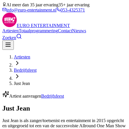
Al meer dan 35 jaar ervaring
35+ jaar ervaring
info@euro-entertainment.nl
053-4325371
EURO
ENTERTAINMENT
Artiesten
Totaalprogrammering
Contact
Nieuws
Zoeken
Artiesten
Bedrijfsfeest
Just Jean
Artiest aanvragen
Bedrijfsfeest
Just Jean
Just Jean is als zanger/toetsenist en entertainment in 2015 opgericht
en uitgegroeid tot een van de succesvolste Allround One Man Show