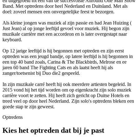
en uitgegroeid tot een van de succesvolste Allround One Man Show
Band. Met optredens door heel Nederland en Duitsland. Met als
doel: zoveel mensen een onvergetelijke feest te bezorgen.
Als kleine jongen was muziek al zijn passie en had Jean Huizing (
Just Jean) al op jonge leeftijd gevoel voor muziek. Hij begon zijn
muzikale carrière met een accordeon en is later overgestapt naar
keyboard.
Op 12 jarige leeftijd is hij begonnen met optreden en zijn eerst
optreden was een jeugd bandje, op latere leeftijd is hij begonnen in
een top 40 band zoals, Carina & The Blackbirds, Melrose en ee
jaren 60 band The Fighting Cats en als laatst heeft hij als
zanger/toetsenist bij Duo die2 gespeeld.
In zijn muzikale carré heeft hij ook meerdere artiesten begeleid. In
2015 vond hij het tijd worden om op eigenkracht zijn solo muziek
carrière voort te zetten. Hij heeft zich gericht op Duitse Hotels en
treed veel op door heel Nederland. Zijn solo's optredens bleken een
goede stap te zijn geweest.
Optredens
Kies het optreden dat bij je past