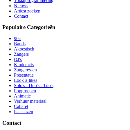
Totaalprogrammering
Nieuws
Artiest zoeken
Contact
Populaire Categorieën
90's
Bands
Akoestisch
Zangers
DJ's
Kinderacts
Zangeressen
Presentatie
Look-a-likes
Solo's - Duo's - Trio's
Popgroepen
Animatie
Verhuur materiaal
Cabaret
Paashazen
Contact