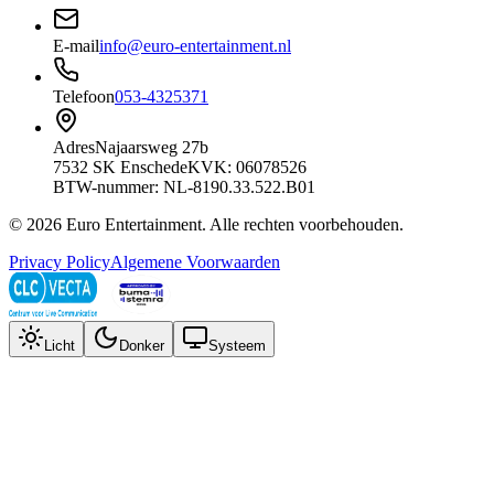
E-mail
info@euro-entertainment.nl
Telefoon
053-4325371
Adres
Najaarsweg 27b
7532 SK Enschede
KVK: 06078526
BTW-nummer: NL-8190.33.522.B01
©
2026
Euro Entertainment
. Alle rechten voorbehouden.
Privacy Policy
Algemene Voorwaarden
Licht
Donker
Systeem