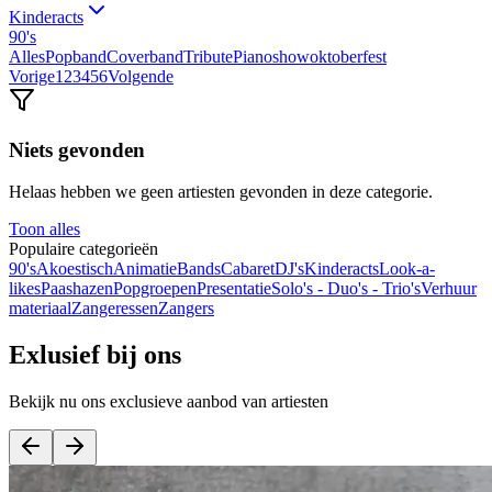
Kinderacts
90's
Alles
Popband
Coverband
Tribute
Pianoshow
oktoberfest
Vorige
1
2
3
4
5
6
Volgende
Niets gevonden
Helaas hebben we geen artiesten gevonden in deze categorie.
Toon alles
Populaire categorieën
90's
Akoestisch
Animatie
Bands
Cabaret
DJ's
Kinderacts
Look-a-
likes
Paashazen
Popgroepen
Presentatie
Solo's - Duo's - Trio's
Verhuur
materiaal
Zangeressen
Zangers
Exlusief bij ons
Bekijk nu ons exclusieve aanbod van artiesten