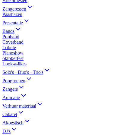
Alle artiesten
Zangeressen
Paashazen
Presentatie
Bands
Popband
Coverband
Tribute
Pianoshow
oktoberfest
Look-a-likes
Solo's - Duo's - Trio's
Popgroepen
Zangers
Animatie
Verhuur materiaal
Cabaret
Akoestisch
DJ's