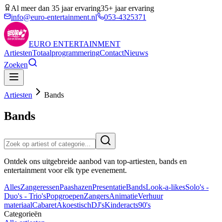
Al meer dan 35 jaar ervaring
35+ jaar ervaring
info@euro-entertainment.nl
053-4325371
EURO
ENTERTAINMENT
Artiesten
Totaalprogrammering
Contact
Nieuws
Zoeken
Artiesten
Bands
Bands
Ontdek ons uitgebreide aanbod van top-artiesten, bands en
entertainment voor elk type evenement.
Alles
Zangeressen
Paashazen
Presentatie
Bands
Look-a-likes
Solo's -
Duo's - Trio's
Popgroepen
Zangers
Animatie
Verhuur
materiaal
Cabaret
Akoestisch
DJ's
Kinderacts
90's
Categorieën