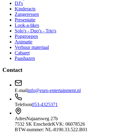
DJ's
Kinderacts
Zangeressen
Presentatie
Look-a-likes
Solo's - Duo's - Trio's
Popgroepen
Animatie
Verhuur materiaal
Cabaret
Paashazen
Contact
E-mail
info@euro-entertainment.nl
Telefoon
053-4325371
Adres
Najaarsweg 27b
7532 SK Enschede
KVK: 06078526
BTW-nummer: NL-8190.33.522.B01