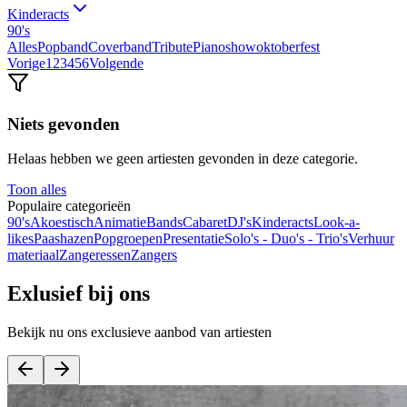
Kinderacts
90's
Alles
Popband
Coverband
Tribute
Pianoshow
oktoberfest
Vorige
1
2
3
4
5
6
Volgende
Niets gevonden
Helaas hebben we geen artiesten gevonden in deze categorie.
Toon alles
Populaire categorieën
90's
Akoestisch
Animatie
Bands
Cabaret
DJ's
Kinderacts
Look-a-
likes
Paashazen
Popgroepen
Presentatie
Solo's - Duo's - Trio's
Verhuur
materiaal
Zangeressen
Zangers
Exlusief bij ons
Bekijk nu ons exclusieve aanbod van artiesten