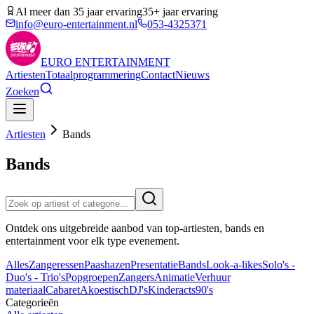
Al meer dan 35 jaar ervaring
35+ jaar ervaring
info@euro-entertainment.nl
053-4325371
EURO
ENTERTAINMENT
Artiesten
Totaalprogrammering
Contact
Nieuws
Zoeken
Artiesten
Bands
Bands
Ontdek ons uitgebreide aanbod van top-artiesten, bands en
entertainment voor elk type evenement.
Alles
Zangeressen
Paashazen
Presentatie
Bands
Look-a-likes
Solo's -
Duo's - Trio's
Popgroepen
Zangers
Animatie
Verhuur
materiaal
Cabaret
Akoestisch
DJ's
Kinderacts
90's
Categorieën