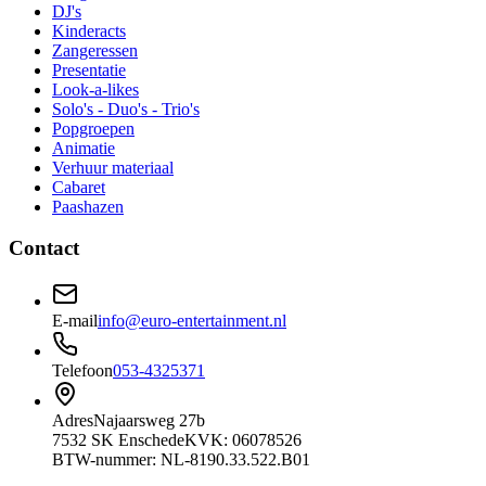
DJ's
Kinderacts
Zangeressen
Presentatie
Look-a-likes
Solo's - Duo's - Trio's
Popgroepen
Animatie
Verhuur materiaal
Cabaret
Paashazen
Contact
E-mail
info@euro-entertainment.nl
Telefoon
053-4325371
Adres
Najaarsweg 27b
7532 SK Enschede
KVK: 06078526
BTW-nummer: NL-8190.33.522.B01