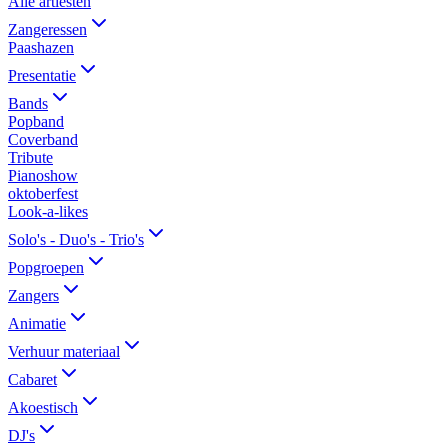
Alle artiesten
Zangeressen
Paashazen
Presentatie
Bands
Popband
Coverband
Tribute
Pianoshow
oktoberfest
Look-a-likes
Solo's - Duo's - Trio's
Popgroepen
Zangers
Animatie
Verhuur materiaal
Cabaret
Akoestisch
DJ's