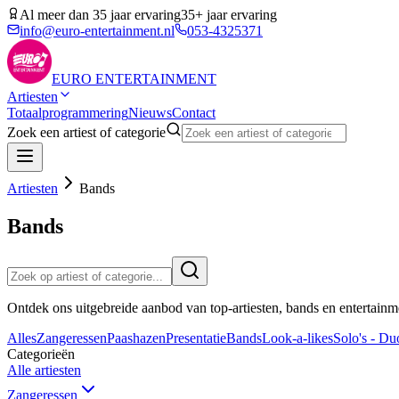
Al meer dan 35 jaar ervaring
35+ jaar ervaring
info@euro-entertainment.nl
053-4325371
EURO
ENTERTAINMENT
Artiesten
Totaalprogrammering
Nieuws
Contact
Zoek een artiest of categorie
Artiesten
Bands
Bands
Ontdek ons uitgebreide aanbod van top-artiesten, bands en entertainm
Alles
Zangeressen
Paashazen
Presentatie
Bands
Look-a-likes
Solo's - Duo
Categorieën
Alle artiesten
Zangeressen