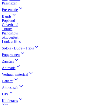
Paashazen
Presentatie
Bands
Popband
Coverband
Tribute
Pianoshow
oktoberfest
Look-a-likes
Solo's - Duo's - Trio's
Popgroepen
Zangers
Animatie
Verhuur materiaal
Cabaret
Akoestisch
DJ's
Kinderacts
90's