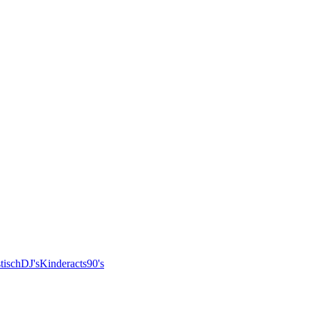
tisch
DJ's
Kinderacts
90's