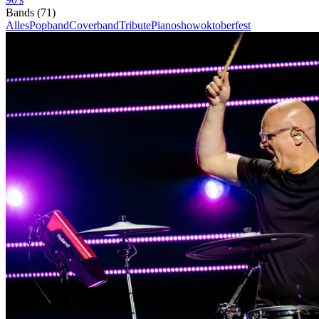
Bands
(
71
)
Alles
Popband
Coverband
Tribute
Pianoshow
oktoberfest