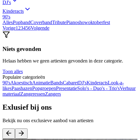
DJ's
Kinderacts
90's
Alles
Popband
Coverband
Tribute
Pianoshow
oktoberfest
Vorige
1
2
3
4
5
6
Volgende
Niets gevonden
Helaas hebben we geen artiesten gevonden in deze categorie.
Toon alles
Populaire categorieën
90's
Akoestisch
Animatie
Bands
Cabaret
DJ's
Kinderacts
Look-a-
likes
Paashazen
Popgroepen
Presentatie
Solo's - Duo's - Trio's
Verhuur
materiaal
Zangeressen
Zangers
Exlusief bij ons
Bekijk nu ons exclusieve aanbod van artiesten