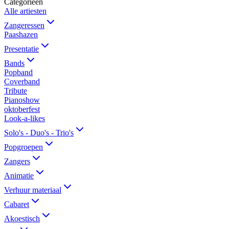
Categorieën
Alle artiesten
Zangeressen
Paashazen
Presentatie
Bands
Popband
Coverband
Tribute
Pianoshow
oktoberfest
Look-a-likes
Solo's - Duo's - Trio's
Popgroepen
Zangers
Animatie
Verhuur materiaal
Cabaret
Akoestisch