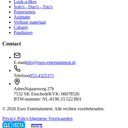
Look-a-likes
Solo's - Duo's - Trio's
Popgroepen
Animatie
Verhuur materiaal
Cabaret
Paashazen
Contact
E-mail
info@euro-entertainment.nl
Telefoon
053-4325371
Adres
Najaarsweg 27b
7532 SK Enschede
KVK: 06078526
BTW-nummer: NL-8190.33.522.B01
©
2026
Euro Entertainment
. Alle rechten voorbehouden.
Privacy Policy
Algemene Voorwaarden