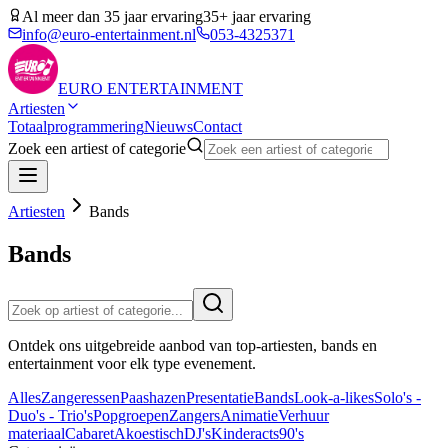
Al meer dan 35 jaar ervaring
35+ jaar ervaring
info@euro-entertainment.nl
053-4325371
EURO
ENTERTAINMENT
Artiesten
Totaalprogrammering
Nieuws
Contact
Zoek een artiest of categorie
Artiesten
Bands
Bands
Ontdek ons uitgebreide aanbod van top-artiesten, bands en
entertainment voor elk type evenement.
Alles
Zangeressen
Paashazen
Presentatie
Bands
Look-a-likes
Solo's -
Duo's - Trio's
Popgroepen
Zangers
Animatie
Verhuur
materiaal
Cabaret
Akoestisch
DJ's
Kinderacts
90's