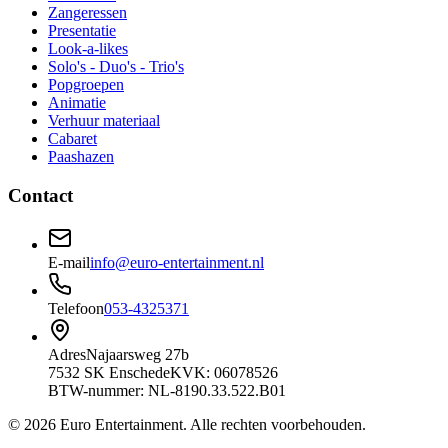
Zangeressen
Presentatie
Look-a-likes
Solo's - Duo's - Trio's
Popgroepen
Animatie
Verhuur materiaal
Cabaret
Paashazen
Contact
E-mail
info@euro-entertainment.nl
Telefoon
053-4325371
Adres
Najaarsweg 27b
7532 SK Enschede
KVK: 06078526
BTW-nummer: NL-8190.33.522.B01
©
2026
Euro Entertainment
. Alle rechten voorbehouden.