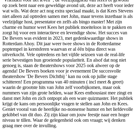
op zoek bent naar een geweldige avond uit, deze act heeft voor ieder
wat wils. Wat deze act nog extra speciaal maakt, is dat Kees Stevens
niet alleen zal optreden samen met John, maar tevens inzetbaar is als
veelzijdige host, presentator en zelfs als bingo master! Met zijn
charme en humor weet Kees het publiek moeiteloos in te pakken en
zorgt hij voor een interactieve en levendige show. Het succes van
De Bevers was evident in 2023, met gedenkwaardige shows in
Rotterdam Ahoy. Dit jaar weer twee shows in de Rotterdamse
poptempel in kerstsferen waarvan er al één bijna direct was
uitverkocht. Vele optredens en het vijfde seizoen van de real-life
serie bevestigen hun groeiende populariteit. En alsof dat nog niet
genoeg is, staan de theatershows voor 2025 ook alweer op de
agenda! De Bevers boeken voor je evenement De succesvolle
theatershow 'De Bevers Dichtbij ' kan nu ook op jullie stage
schitteren! Een programma van 40 minuten ( incl meet & greet)
waarin de grootste hits van John zelf voorbijkomen, maar ook
nummers van zijn grote helden, waar Kees enthousiast mee zingt en
danst met John en zich ontpopt als een ware quizmaster. Het publiek
krijgt de kans om persoonlijke vragen te stellen aan John en Kees.
Geniet vooral van de heerlijke no-nonsense humor en het liefdevolle
gekibbel van dit duo. Zij zijn klaar om jouw feestje naar een hoger
niveau te tillen. Waar de gelegenheid ook om vraagt; wij denken
graag mee over de invulling.