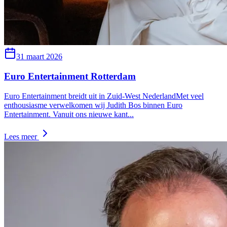
31 maart 2026
Euro Entertainment Rotterdam
Euro Entertainment breidt uit in Zuid-West NederlandMet veel
enthousiasme verwelkomen wij Judith Bos binnen Euro
Entertainment. Vanuit ons nieuwe kant
...
Lees meer