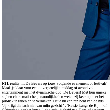
RTL reality hit De Bevers op jouw volgende evenement of festival?
Maak je klaar voor een onvergetelijke middag of avond vol
entertainment met het dynamische duo, De Bevers! Met hun unieke
stijl en charismatische persoonlijkheden weten zij keer op keer het
publiek te raken en te vermaken. Of je nu een fan bent van de hits
‘Jij krijgt die lach niet van mijn gezicht ’ , ‘Reisje Langs de Rijn ’ of
‘Vrienden voor het leven ’, de veelzijdigheid van Kees of gewoon