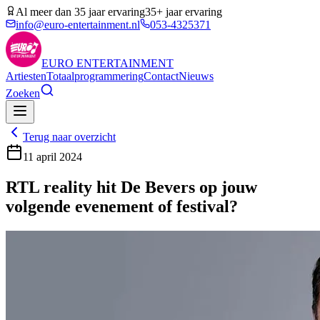
Al meer dan 35 jaar ervaring
35+ jaar ervaring
info@euro-entertainment.nl
053-4325371
EURO
ENTERTAINMENT
Artiesten
Totaalprogrammering
Contact
Nieuws
Zoeken
Terug naar overzicht
11 april 2024
RTL reality hit De Bevers op jouw
volgende evenement of festival?