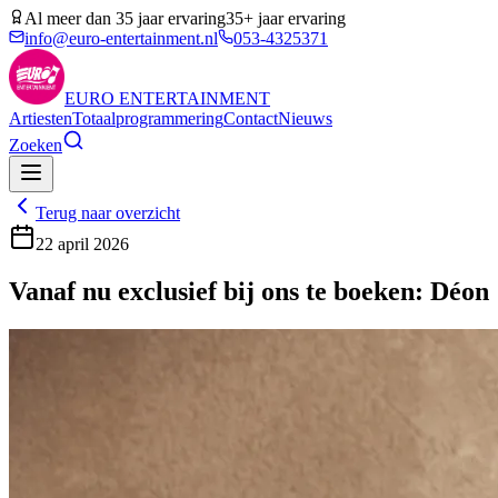
Al meer dan 35 jaar ervaring
35+ jaar ervaring
info@euro-entertainment.nl
053-4325371
EURO
ENTERTAINMENT
Artiesten
Totaalprogrammering
Contact
Nieuws
Zoeken
Terug naar overzicht
22 april 2026
Vanaf nu exclusief bij ons te boeken: Déon