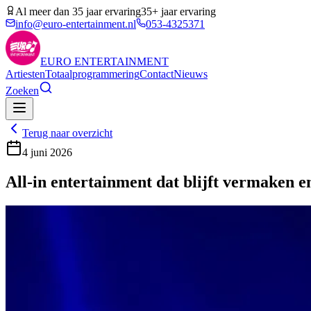
Al meer dan 35 jaar ervaring
35+ jaar ervaring
info@euro-entertainment.nl
053-4325371
EURO
ENTERTAINMENT
Artiesten
Totaalprogrammering
Contact
Nieuws
Zoeken
Terug naar overzicht
4 juni 2026
All-in entertainment dat blijft vermaken e