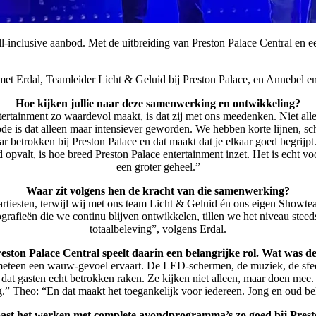
t all-inclusive aanbod. Met de uitbreiding van Preston Palace Central 
met Erdal, Teamleider Licht & Geluid bij Preston Palace, en Annebel 
Hoe kijken jullie naar deze samenwerking en ontwikkeling?
rtainment zo waardevol maakt, is dat zij met ons meedenken. Niet allee
de is dat alleen maar intensiever geworden. We hebben korte lijnen, s
ar betrokken bij Preston Palace en dat maakt dat je elkaar goed begrij
opvalt, is hoe breed Preston Palace entertainment inzet. Het is echt voo
een groter geheel.”
Waar zit volgens hen de kracht van die samenwerking?
 artiesten, terwijl wij met ons team Licht & Geluid én ons eigen Show
eografieën die we continu blijven ontwikkelen, tillen we het niveau st
totaalbeleving”, volgens Erdal.
ston Palace Central speelt daarin een belangrijke rol. Wat was 
 meteen een wauw-gevoel ervaart. De LED-schermen, de muziek, de sfee
kt dat gasten echt betrokken raken. Ze kijken niet alleen, maar doen m
.” Theo: “En dat maakt het toegankelijk voor iedereen. Jong en oud be
st het werken met complete avondprogramma’s zo goed bij Prest