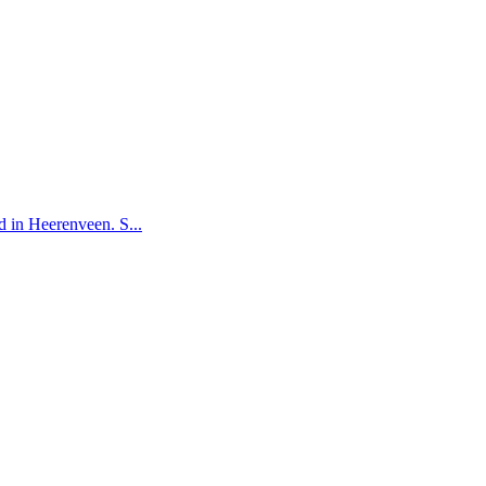
d in Heerenveen. S
...