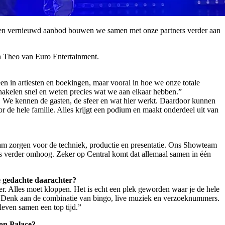
en een vernieuwd aanbod bouwen we samen met onze partners verder aan
en Theo van Euro Entertainment.
n in artiesten en boekingen, maar vooral in hoe we onze totale
chakelen snel en weten precies wat we aan elkaar hebben.”
pt. We kennen de gasten, de sfeer en wat hier werkt. Daardoor kunnen
r de hele familie. Alles krijgt een podium en maakt onderdeel uit van
team zorgen voor de techniek, productie en presentatie. Ons Showteam
eeds verder omhoog. Zeker op Central komt dat allemaal samen in één
de gedachte daarachter?
r. Alles moet kloppen. Het is echt een plek geworden waar je de hele
ee. Denk aan de combinatie van bingo, live muziek en verzoeknummers.
leven samen een top tijd.”
on Palace?