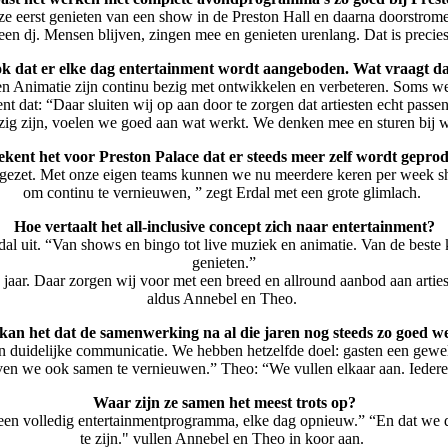
ze eerst genieten van een show in de Preston Hall en daarna doorstrom
en dj. Mensen blijven, zingen mee en genieten urenlang. Dat is precie
ok dat er elke dag entertainment wordt aangeboden. Wat vraagt da
 en Animatie zijn continu bezig met ontwikkelen en verbeteren. Soms w
t dat: “Daar sluiten wij op aan door te zorgen dat artiesten echt passe
ig zijn, voelen we goed aan wat werkt. We denken mee en sturen bij 
ekent het voor Preston Palace dat er steeds meer zelf wordt gepro
 gezet. Met onze eigen teams kunnen we nu meerdere keren per week sh
om continu te vernieuwen, ” zegt Erdal met een grote glimlach.
Hoe vertaalt het all-inclusive concept zich naar entertainment?
Erdal uit. “Van shows en bingo tot live muziek en animatie. Van de beste 
genieten.”
0 jaar. Daar zorgen wij voor met een breed en allround aanbod aan arties
aldus Annebel en Theo.
kan het dat de samenwerking na al die jaren nog steeds zo goed w
n duidelijke communicatie. We hebben hetzelfde doel: gasten een gewel
n we ook samen te vernieuwen.” Theo: “We vullen elkaar aan. Iedereen h
Waar zijn ze samen het meest trots op?
een volledig entertainmentprogramma, elke dag opnieuw.” “En dat we d
te zijn." vullen Annebel en Theo in koor aan.