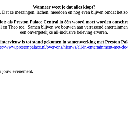
Wanneer weet je dat alles klopt?
n. Dat ze meezingen, lachen, meedoen en nog even blijven omdat het zo g
slot: als Preston Palace Central in één woord moet worden omschr
l en Theo toe. Samen blijven we bouwen aan verrassend entertainment 
een onvergetelijke all-inclusive beleving ervaren.
 intervieuw is tot stand gekomen in samenwerking met Preston Pal
ps://www.prestonpalace.nl/over-ons/nieuws/all-in-entertainment-met-de
or jouw evenement.