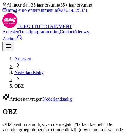
Al meer dan 35 jaar ervaring
35+ jaar ervaring
info@euro-entertainment.nl
053-4325371
EURO
ENTERTAINMENT
Artiesten
Totaalprogrammering
Contact
Nieuws
Zoeken
Artiesten
Nederlandstalig
OBZ
Artiest aanvragen
Nederlandstalig
OBZ
OBZ kent u natuurlijk van de megahit “Ik ben kachel”. De
vriendengroep uit het dorp Oudebildtzijl (u weet nu ook waar de