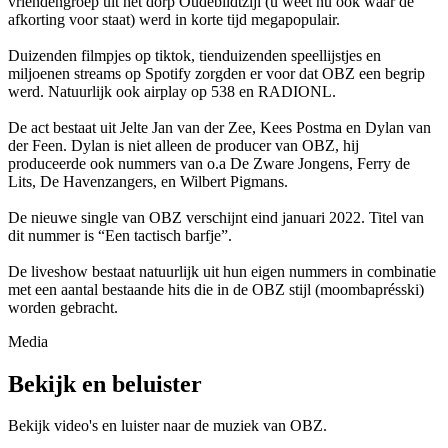
vriendengroep uit het dorp Oudebildtzijl (u weet nu ook waar de
afkorting voor staat) werd in korte tijd megapopulair.
Duizenden filmpjes op tiktok, tienduizenden speellijstjes en
miljoenen streams op Spotify zorgden er voor dat OBZ een begrip
werd. Natuurlijk ook airplay op 538 en RADIONL.
De act bestaat uit Jelte Jan van der Zee, Kees Postma en Dylan van
der Feen. Dylan is niet alleen de producer van OBZ, hij
produceerde ook nummers van o.a De Zware Jongens, Ferry de
Lits, De Havenzangers, en Wilbert Pigmans.
De nieuwe single van OBZ verschijnt eind januari 2022. Titel van
dit nummer is “Een tactisch barfje”.
De liveshow bestaat natuurlijk uit hun eigen nummers in combinatie
met een aantal bestaande hits die in de OBZ stijl (moombaprésski)
worden gebracht.
Media
Bekijk en beluister
Bekijk video's en luister naar de muziek van
OBZ
.