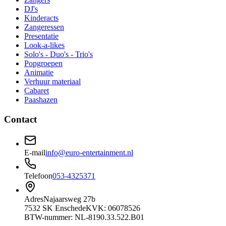
DJ's
Kinderacts
Zangeressen
Presentatie
Look-a-likes
Solo's - Duo's - Trio's
Popgroepen
Animatie
Verhuur materiaal
Cabaret
Paashazen
Contact
E-mail
info@euro-entertainment.nl
Telefoon
053-4325371
Adres
Najaarsweg 27b
7532 SK Enschede
KVK: 06078526
BTW-nummer: NL-8190.33.522.B01