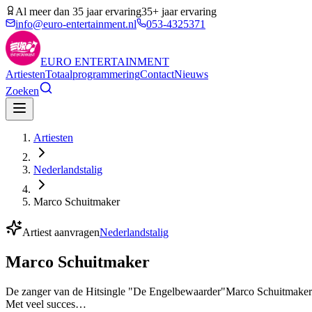
Al meer dan 35 jaar ervaring
35+ jaar ervaring
info@euro-entertainment.nl
053-4325371
EURO
ENTERTAINMENT
Artiesten
Totaalprogrammering
Contact
Nieuws
Zoeken
Artiesten
Nederlandstalig
Marco Schuitmaker
Artiest aanvragen
Nederlandstalig
Marco Schuitmaker
De zanger van de Hitsingle "De Engelbewaarder"Marco Schuitmaker is 
Met veel succes…