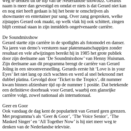
weg te denken uit de top van de Nederlandse showbizz. Gerards
naam is meer dan gevestigd en omdat er niets is dat Gerard niet kan
en nog niet heeft gedaan is hij het beste te omschrijven als
showmaster en entertainer pur sang. Over zang gesproken, welke
zijstapjes Gerard ook maakt, op welk vlak hij ook schittert, zingen
blijft centraal staan in zijn inmiddels ongeëvenaarde carrière.
De Soundmixshow
Gerard startte zijn carrière in de spotlights als fotomodel en danser.
Na jaren van demo’s versturen naar platenmaatschappijen zonder
resultaat en vele afwijzingen bereikt hij in 1985 het grote publiek
door zijn deelname aan ‘De Soundmixshow’ van Henny Huisman.
Zijn deelname aan dit programma brengt de carrière van Gerard
Joling in een stroomversnelling. Gerards eerste hit ‘Love is in your
Eyes’ liet niet lang op zich wachten en werd al snel bekroond met
dubbel platina. Gevolgd door ‘Ticket to the Tropics’, dit nummer
kwam binnen afzienbare tijd op de nummer 1 positie. Dat betekende
een definitieve doorbraak voor Gerard, waarbij een glansrijke
carrière volgt, zowel nationaal als internationaal.
Geer en Goor
Ook vandaag de dag kent de populariteit van Gerard geen grenzen.
Met programma’s als ‘Geer & Goor’, ‘The Voice Senior’, ‘The
Masked Singer’ en ‘All Together Now’ is hij niet meer weg te
denken van de Nederlandse televisie.