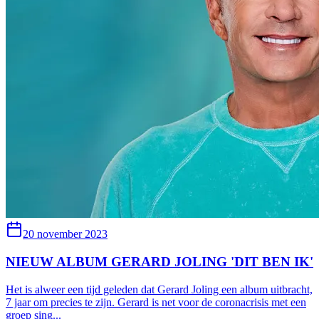
20 november 2023
NIEUW ALBUM GERARD JOLING 'DIT BEN IK'
Het is alweer een tijd geleden dat Gerard Joling een album uitbracht,
7 jaar om precies te zijn. Gerard is net voor de coronacrisis met een
groep sing
...