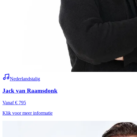
Nederlandstalig
Jack van Raamsdonk
Vanaf € 795
Klik voor meer informatie