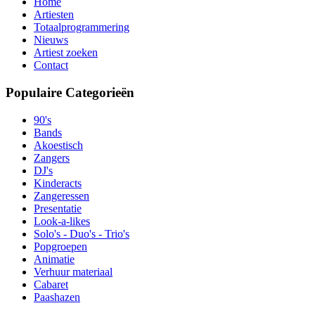
Home
Artiesten
Totaalprogrammering
Nieuws
Artiest zoeken
Contact
Populaire Categorieën
90's
Bands
Akoestisch
Zangers
DJ's
Kinderacts
Zangeressen
Presentatie
Look-a-likes
Solo's - Duo's - Trio's
Popgroepen
Animatie
Verhuur materiaal
Cabaret
Paashazen