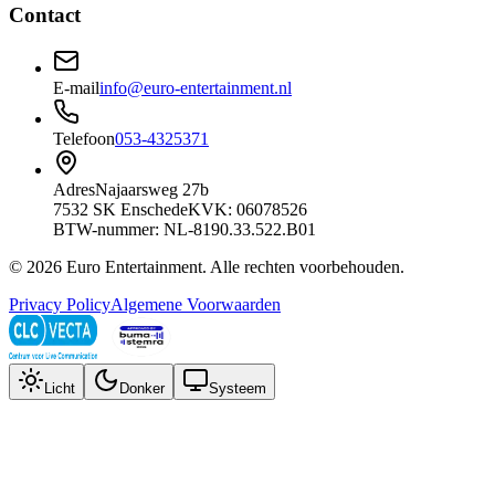
Contact
E-mail
info@euro-entertainment.nl
Telefoon
053-4325371
Adres
Najaarsweg 27b
7532 SK Enschede
KVK: 06078526
BTW-nummer: NL-8190.33.522.B01
©
2026
Euro Entertainment
. Alle rechten voorbehouden.
Privacy Policy
Algemene Voorwaarden
Licht
Donker
Systeem