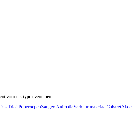
ent voor elk type evenement.
's - Trio's
Popgroepen
Zangers
Animatie
Verhuur materiaal
Cabaret
Akoes