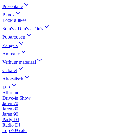
Presentatie
Bands
Look-a-likes
Solo's - Duo's - Trio's
Popgroepen
Zangers
Animatie
Verhuur materiaal
Cabaret
Akoestisch
DJ's
Allround
Drive-in Show
Jaren 70
Jaren 80
Jaren 90
Party DJ
Radio DJ
Top 40/Gold