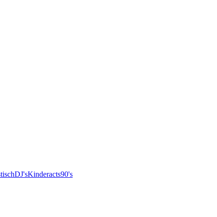
tisch
DJ's
Kinderacts
90's