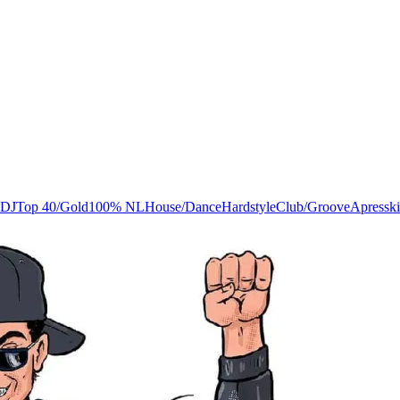
 DJ
Top 40/Gold
100% NL
House/Dance
Hardstyle
Club/Groove
Apresski