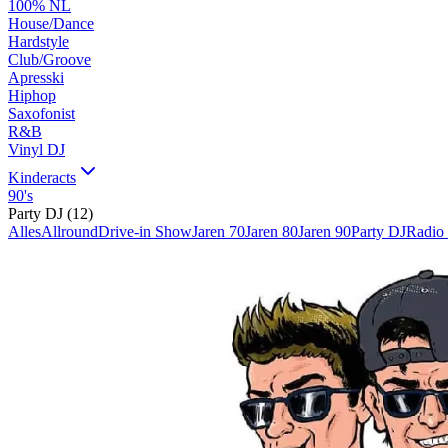
100% NL
House/Dance
Hardstyle
Club/Groove
Apresski
Hiphop
Saxofonist
R&B
Vinyl DJ
Kinderacts
90's
Party DJ
(
12
)
Alles
Allround
Drive-in Show
Jaren 70
Jaren 80
Jaren 90
Party DJ
Radio