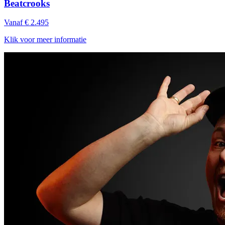
Beatcrooks
Vanaf € 2.495
Klik voor meer informatie