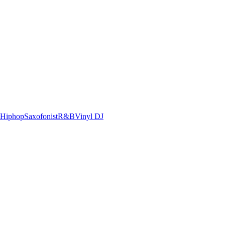
Hiphop
Saxofonist
R&B
Vinyl DJ