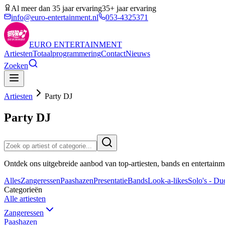
Al meer dan 35 jaar ervaring
35+ jaar ervaring
info@euro-entertainment.nl
053-4325371
EURO
ENTERTAINMENT
Artiesten
Totaalprogrammering
Contact
Nieuws
Zoeken
Artiesten
Party DJ
Party DJ
Ontdek ons uitgebreide aanbod van top-artiesten, bands en entertainm
Alles
Zangeressen
Paashazen
Presentatie
Bands
Look-a-likes
Solo's - Duo
Categorieën
Alle artiesten
Zangeressen
Paashazen