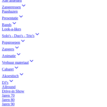
Alle artiesten
Zangeressen
Paashazen
Presentatie
Bands
Look-a-likes
Solo's - Duo's - Trio's
Popgroepen
Zangers
Animatie
Verhuur materiaal
Cabaret
Akoestisch
DJ's
Allround
Drive-in Show
Jaren 70
Jaren 80
Jaren 90