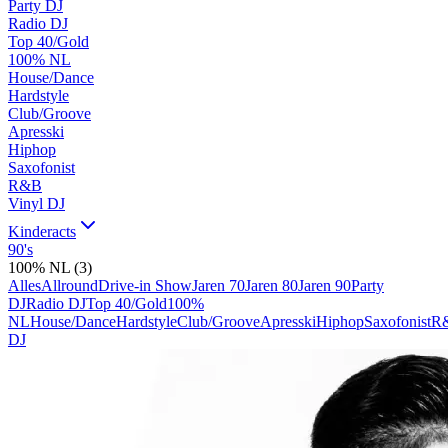
Party DJ
Radio DJ
Top 40/Gold
100% NL
House/Dance
Hardstyle
Club/Groove
Apresski
Hiphop
Saxofonist
R&B
Vinyl DJ
Kinderacts
90's
100% NL
(
3
)
Alles
Allround
Drive-in Show
Jaren 70
Jaren 80
Jaren 90
Party
DJ
Radio DJ
Top 40/Gold
100%
NL
House/Dance
Hardstyle
Club/Groove
Apresski
Hiphop
Saxofonist
R
DJ