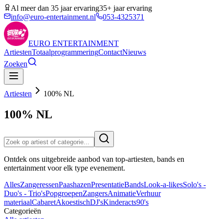
Al meer dan 35 jaar ervaring
35+ jaar ervaring
info@euro-entertainment.nl
053-4325371
EURO
ENTERTAINMENT
Artiesten
Totaalprogrammering
Contact
Nieuws
Zoeken
Artiesten
100% NL
100% NL
Ontdek ons uitgebreide aanbod van top-artiesten, bands en
entertainment voor elk type evenement.
Alles
Zangeressen
Paashazen
Presentatie
Bands
Look-a-likes
Solo's -
Duo's - Trio's
Popgroepen
Zangers
Animatie
Verhuur
materiaal
Cabaret
Akoestisch
DJ's
Kinderacts
90's
Categorieën