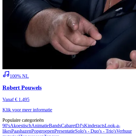
100% NL
Robert Pouwels
Vanaf € 1.495
Klik voor meer informatie
Populaire categorieën
90's
Akoestisch
Animatie
Bands
Cabaret
DJ's
Kinderacts
Look-a-
likes
Paashazen
Popgroepen
Presentatie
Solo's - Duo's - Trio's
Verhuur