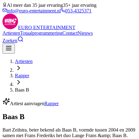
Al meer dan 35 jaar ervaring
35+ jaar ervaring
info@euro-entertainment.nl
053-4325371
EURO
ENTERTAINMENT
Artiesten
Totaalprogrammering
Contact
Nieuws
Zoeken
Artiesten
Rapper
Baas B
Artiest aanvragen
Rapper
Baas B
Bart Zeilstra, beter bekend als Baas B, vormde tussen 2004 en 2009
samen met Frans Frederiks het duo Lange Frans &amp; Baas B.