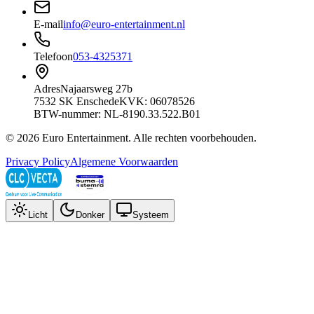
E-mail
info@euro-entertainment.nl
Telefoon
053-4325371
Adres
Najaarsweg 27b
7532 SK Enschede
KVK: 06078526
BTW-nummer: NL-8190.33.522.B01
©
2026
Euro Entertainment
. Alle rechten voorbehouden.
Privacy Policy
Algemene Voorwaarden
Licht
Donker
Systeem