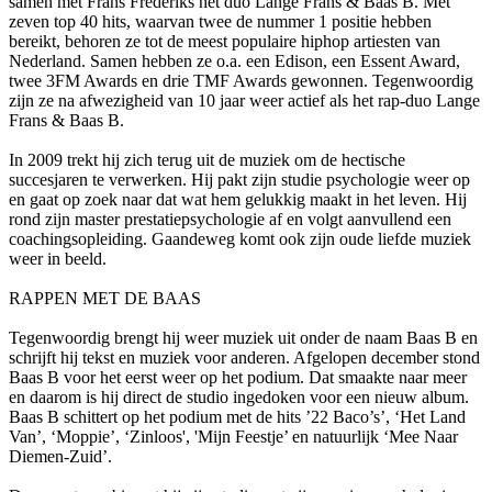
samen met Frans Frederiks het duo Lange Frans & Baas B. Met
zeven top 40 hits, waarvan twee de nummer 1 positie hebben
bereikt, behoren ze tot de meest populaire hiphop artiesten van
Nederland. Samen hebben ze o.a. een Edison, een Essent Award,
twee 3FM Awards en drie TMF Awards gewonnen. Tegenwoordig
zijn ze na afwezigheid van 10 jaar weer actief als het rap-duo Lange
Frans & Baas B.
In 2009 trekt hij zich terug uit de muziek om de hectische
succesjaren te verwerken. Hij pakt zijn studie psychologie weer op
en gaat op zoek naar dat wat hem gelukkig maakt in het leven. Hij
rond zijn master prestatiepsychologie af en volgt aanvullend een
coachingsopleiding. Gaandeweg komt ook zijn oude liefde muziek
weer in beeld.
RAPPEN MET DE BAAS
Tegenwoordig brengt hij weer muziek uit onder de naam Baas B en
schrijft hij tekst en muziek voor anderen. Afgelopen december stond
Baas B voor het eerst weer op het podium. Dat smaakte naar meer
en daarom is hij direct de studio ingedoken voor een nieuw album.
Baas B schittert op het podium met de hits ’22 Baco’s’, ‘Het Land
Van’, ‘Moppie’, ‘Zinloos', 'Mijn Feestje’ en natuurlijk ‘Mee Naar
Diemen-Zuid’.