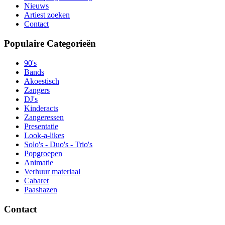
Nieuws
Artiest zoeken
Contact
Populaire Categorieën
90's
Bands
Akoestisch
Zangers
DJ's
Kinderacts
Zangeressen
Presentatie
Look-a-likes
Solo's - Duo's - Trio's
Popgroepen
Animatie
Verhuur materiaal
Cabaret
Paashazen
Contact