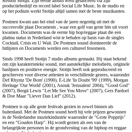
Remon Stotijn. Zijn eerste album werd gelanceerd via zijn
productiebedrijf en record label Social Life Music. In de studio en
op het podium werkt Stotijn altijd samen met de beste muzikanten.
Postmen kwam aan het eind van de jaren negentig uit met de
succesvolle plaat Documents , waar een golf van grote hits uit voort
kwamen. Documents was de eerste hip hop/reggae plaat die een
platina status in Nederland wist te behalen op basis van de singles
Cocktail, Crisis en U Wait. De Postmen sound domineerde de
hitlijsten en Documents werden een cultureel fenomeen.
Sinds 1998 heeft Stotijn 7 studio albums gemaakt. Hij staat bekend
om zijn karakteristieke sound, met aanstekelijke melodieën, originele
baslijnen en positieve energie. Stotijn heeft ook geproduceerd en
geschreven voor diverse artiesten in verschillende genres, waaronder
Def Rhymz 'De Bom' (1990), E-Life 'In Doubt '99' (1999), Morgan
Heritage 'Our World' (2001), Anouk 'Jerusalem' 2004), "Good God"
(2007), Bergit Lewis "Let Me See You Move" (2007), Gers Pardoel
& Doe Maar "Liever Dan Lief" (2012).
Postmen is op alle grote festivals gezien in zowel binnen als
buitenland. Met de Postmen sound heeft hij vele prijzen gewonnen
in de Nederlandse muziekindustrie waaronder de "Grote Popprijs"
en een "Gouden Harp". Hij wordt gezien als een van de
belangrijkste personen in de grondvesting van de hiphop en reggae