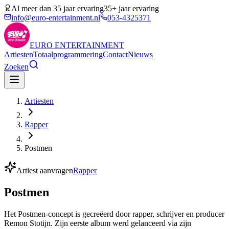
Al meer dan 35 jaar ervaring
35+ jaar ervaring
info@euro-entertainment.nl
053-4325371
EURO
ENTERTAINMENT
Artiesten
Totaalprogrammering
Contact
Nieuws
Zoeken
Artiesten
Rapper
Postmen
Artiest aanvragen
Rapper
Postmen
Het Postmen-concept is gecreëerd door rapper, schrijver en producer
Remon Stotijn. Zijn eerste album werd gelanceerd via zijn