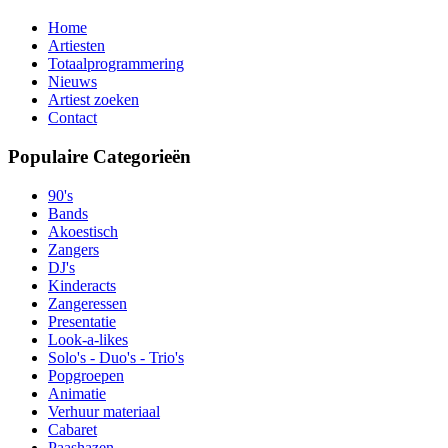
Home
Artiesten
Totaalprogrammering
Nieuws
Artiest zoeken
Contact
Populaire Categorieën
90's
Bands
Akoestisch
Zangers
DJ's
Kinderacts
Zangeressen
Presentatie
Look-a-likes
Solo's - Duo's - Trio's
Popgroepen
Animatie
Verhuur materiaal
Cabaret
Paashazen