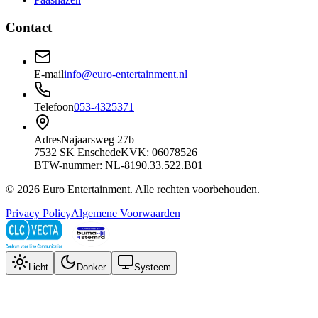
Contact
E-mail
info@euro-entertainment.nl
Telefoon
053-4325371
Adres
Najaarsweg 27b
7532 SK Enschede
KVK: 06078526
BTW-nummer: NL-8190.33.522.B01
©
2026
Euro Entertainment
. Alle rechten voorbehouden.
Privacy Policy
Algemene Voorwaarden
Licht
Donker
Systeem