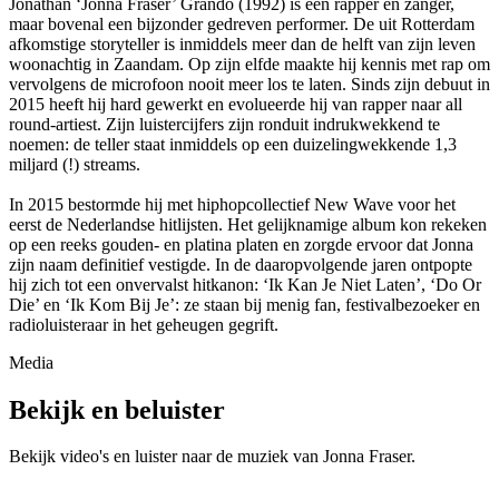
Jonathan ‘Jonna Fraser’ Grando (1992) is een rapper en zanger,
maar bovenal een bijzonder gedreven performer. De uit Rotterdam
afkomstige storyteller is inmiddels meer dan de helft van zijn leven
woonachtig in Zaandam. Op zijn elfde maakte hij kennis met rap om
vervolgens de microfoon nooit meer los te laten. Sinds zijn debuut in
2015 heeft hij hard gewerkt en evolueerde hij van rapper naar all
round-artiest. Zijn luistercijfers zijn ronduit indrukwekkend te
noemen: de teller staat inmiddels op een duizelingwekkende 1,3
miljard (!) streams.
In 2015 bestormde hij met hiphopcollectief New Wave voor het
eerst de Nederlandse hitlijsten. Het gelijknamige album kon rekeken
op een reeks gouden- en platina platen en zorgde ervoor dat Jonna
zijn naam definitief vestigde. In de daaropvolgende jaren ontpopte
hij zich tot een onvervalst hitkanon: ‘Ik Kan Je Niet Laten’, ‘Do Or
Die’ en ‘Ik Kom Bij Je’: ze staan bij menig fan, festivalbezoeker en
radioluisteraar in het geheugen gegrift.
Media
Bekijk en beluister
Bekijk video's en luister naar de muziek van
Jonna Fraser
.