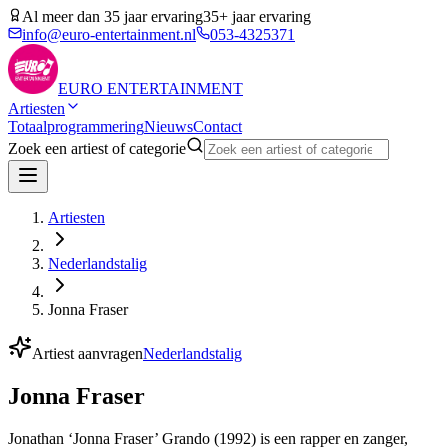
Al meer dan 35 jaar ervaring
35+ jaar ervaring
info@euro-entertainment.nl
053-4325371
EURO
ENTERTAINMENT
Artiesten
Totaalprogrammering
Nieuws
Contact
Zoek een artiest of categorie
Artiesten
Nederlandstalig
Jonna Fraser
Artiest aanvragen
Nederlandstalig
Jonna Fraser
Jonathan ‘Jonna Fraser’ Grando (1992) is een rapper en zanger,