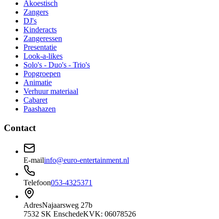
Akoestisch
Zangers
DJ's
Kinderacts
Zangeressen
Presentatie
Look-a-likes
Solo's - Duo's - Trio's
Popgroepen
Animatie
Verhuur materiaal
Cabaret
Paashazen
Contact
E-mail
info@euro-entertainment.nl
Telefoon
053-4325371
Adres
Najaarsweg 27b
7532 SK Enschede
KVK: 06078526