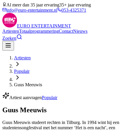
Al meer dan 35 jaar ervaring
35+ jaar ervaring
info@euro-entertainment.nl
053-4325371
EURO
ENTERTAINMENT
Artiesten
Totaalprogrammering
Contact
Nieuws
Zoeken
Artiesten
Populair
Guus Meeuwis
Artiest aanvragen
Populair
Guus Meeuwis
Guus Meeuwis studeert rechten in Tilburg. In 1994 wint hij een
studentensongfestival met het nummer ‘Het is een nacht’, een