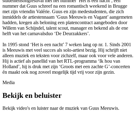
studentensongfestival met het nummer ‘Het is een nacht’, een
nummer dat Guus schreef na een romantisch weekend in Brugge
met zijn vriendin Valérie. Guus en zijn medestudenten, die zich
inmiddels de artiestennaam ‘Guus Meeuwis en Vagant’ aangemeten
hadden, kregen als beloning een platencontract aangeboden door
Willem van Schijndel, talent scout, manager en bekend als de ene
helft van het carnavalsduo ‘De Deurzakkers’.
In 1995 stond ‘Het is een nacht’ 7 weken lang op nr. 1. Sinds 2001
is Meeuwis met veel succes als solo-artiest bezig. Hij schrijft niet
alleen muziek en teksten voor zichzelf, maar ook voor vele anderen.
Hij is actief als panellid van het RTL-programma ‘Ik hou van
Holland’, hij is druk met zijn ‘Groots met een zachte G’-concerten
én maakt ook nog zoveel mogelijk tijd vrij voor zijn gezin.
Media
Bekijk en beluister
Bekijk video's en luister naar de muziek van
Guus Meeuwis
.