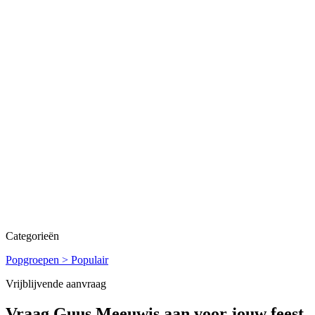
Categorieën
Popgroepen > Populair
Vrijblijvende aanvraag
Vraag
Guus Meeuwis
aan voor jouw feest