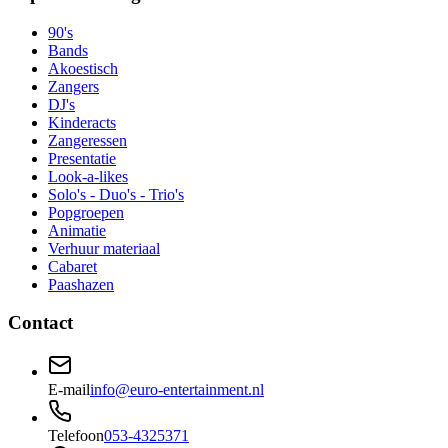
90's
Bands
Akoestisch
Zangers
DJ's
Kinderacts
Zangeressen
Presentatie
Look-a-likes
Solo's - Duo's - Trio's
Popgroepen
Animatie
Verhuur materiaal
Cabaret
Paashazen
Contact
E-mail
info@euro-entertainment.nl
Telefoon
053-4325371