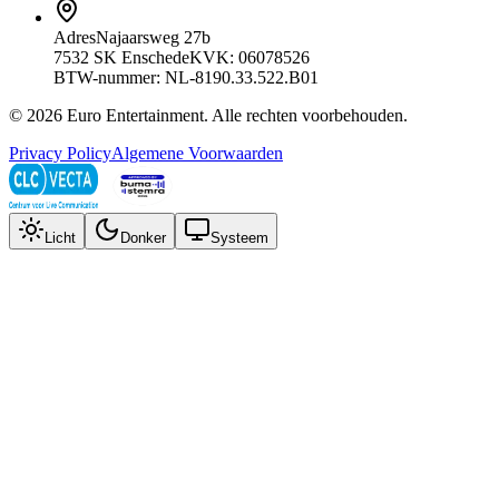
Adres
Najaarsweg 27b
7532 SK Enschede
KVK: 06078526
BTW-nummer: NL-8190.33.522.B01
©
2026
Euro Entertainment
. Alle rechten voorbehouden.
Privacy Policy
Algemene Voorwaarden
Licht
Donker
Systeem