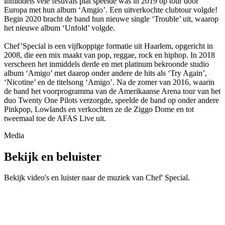
inmiddels vele festivals plat speelde was in 2019 op tour door
Europa met hun album ‘Amgio’. Een uitverkochte clubtour volgde!
Begin 2020 bracht de band hun nieuwe single ‘Trouble’ uit, waarop
het nieuwe album ‘Unfold’ volgde.
Chef’Special is een vijfkoppige formatie uit Haarlem, opgericht in
2008, die een mix maakt van pop, reggae, rock en hiphop. In 2018
verscheen het inmiddels derde en met platinum bekroonde studio
album ‘Amigo’ met daarop onder andere de hits als ‘Try Again’,
‘Nicotine’ en de titelsong ‘Amigo’. Na de zomer van 2016, waarin
de band het voorprogramma van de Amerikaanse Arena tour van het
duo Twenty One Pilots verzorgde, speelde de band op onder andere
Pinkpop, Lowlands en verkochten ze de Ziggo Dome en tot
tweemaal toe de AFAS Live uit.
Media
Bekijk en beluister
Bekijk video's en luister naar de muziek van
Chef' Special
.