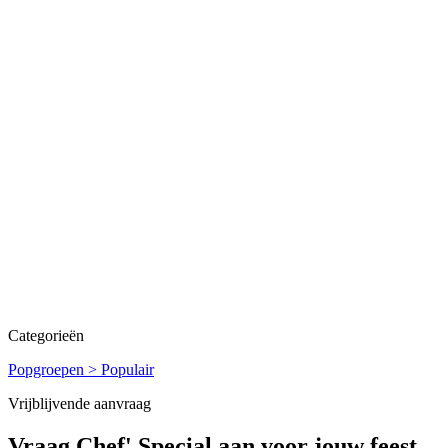
Categorieën
Popgroepen > Populair
Vrijblijvende aanvraag
Vraag
Chef' Special
aan voor jouw feest