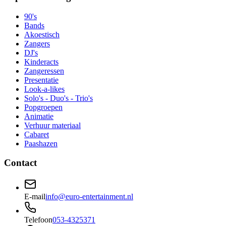
90's
Bands
Akoestisch
Zangers
DJ's
Kinderacts
Zangeressen
Presentatie
Look-a-likes
Solo's - Duo's - Trio's
Popgroepen
Animatie
Verhuur materiaal
Cabaret
Paashazen
Contact
E-mail
info@euro-entertainment.nl
Telefoon
053-4325371