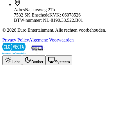
Adres
Najaarsweg 27b
7532 SK Enschede
KVK: 06078526
BTW-nummer: NL-8190.33.522.B01
©
2026
Euro Entertainment
. Alle rechten voorbehouden.
Privacy Policy
Algemene Voorwaarden
Licht
Donker
Systeem