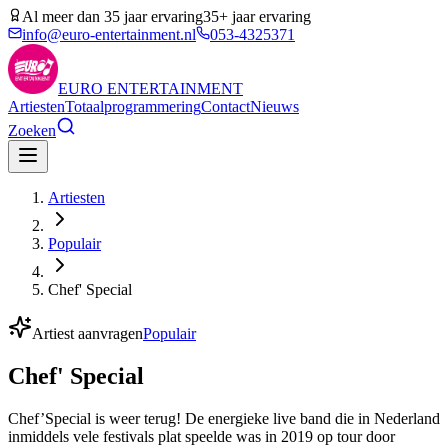
Al meer dan 35 jaar ervaring
35+ jaar ervaring
info@euro-entertainment.nl
053-4325371
EURO
ENTERTAINMENT
Artiesten
Totaalprogrammering
Contact
Nieuws
Zoeken
Artiesten
Populair
Chef' Special
Artiest aanvragen
Populair
Chef' Special
Chef’Special is weer terug! De energieke live band die in Nederland
inmiddels vele festivals plat speelde was in 2019 op tour door