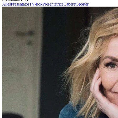
Alles
Presentator
TV-kok
Presentatrice
Caberet
Sporter