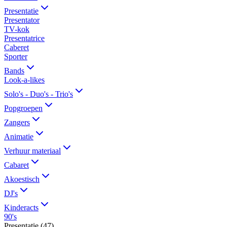
Presentatie
Presentator
TV-kok
Presentatrice
Caberet
Sporter
Bands
Look-a-likes
Solo's - Duo's - Trio's
Popgroepen
Zangers
Animatie
Verhuur materiaal
Cabaret
Akoestisch
DJ's
Kinderacts
90's
Presentatie
(
47
)