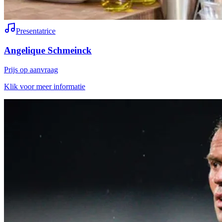
Presentatrice
Angelique Schmeinck
Prijs op aanvraag
Klik voor meer informatie