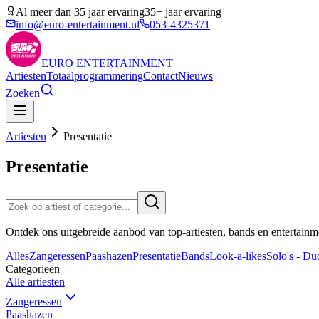
Al meer dan 35 jaar ervaring
35+ jaar ervaring
info@euro-entertainment.nl
053-4325371
EURO
ENTERTAINMENT
Artiesten
Totaalprogrammering
Contact
Nieuws
Zoeken
Artiesten
Presentatie
Presentatie
Ontdek ons uitgebreide aanbod van top-artiesten, bands en entertainm
Alles
Zangeressen
Paashazen
Presentatie
Bands
Look-a-likes
Solo's - Duo
Categorieën
Alle artiesten
Zangeressen
Paashazen