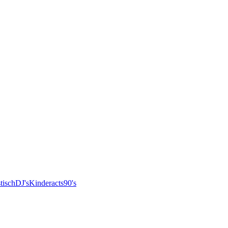
tisch
DJ's
Kinderacts
90's