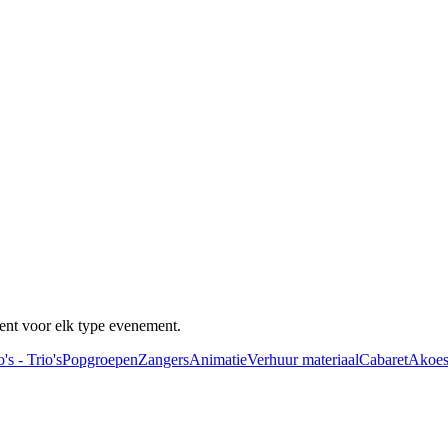
ent voor elk type evenement.
's - Trio's
Popgroepen
Zangers
Animatie
Verhuur materiaal
Cabaret
Akoes