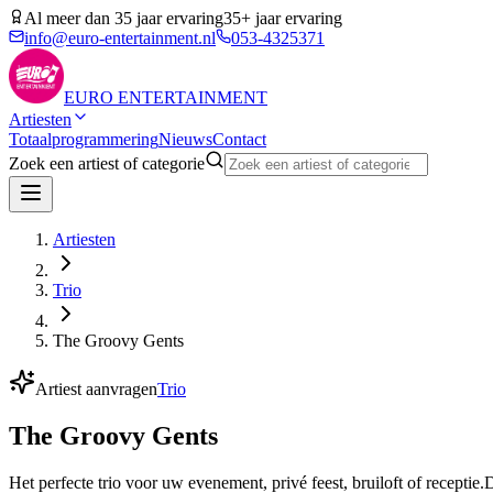
Al meer dan 35 jaar ervaring
35+ jaar ervaring
info@euro-entertainment.nl
053-4325371
EURO
ENTERTAINMENT
Artiesten
Totaalprogrammering
Nieuws
Contact
Zoek een artiest of categorie
Artiesten
Trio
The Groovy Gents
Artiest aanvragen
Trio
The Groovy Gents
Het perfecte trio voor uw evenement, privé feest, bruiloft of recept