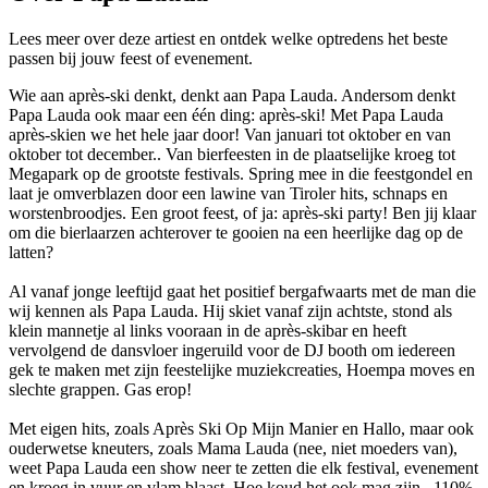
Lees meer over deze artiest en ontdek welke optredens het beste
passen bij jouw feest of evenement.
Wie aan après-ski denkt, denkt aan Papa Lauda. Andersom denkt
Papa Lauda ook maar een één ding: après-ski! Met Papa Lauda
après-skien we het hele jaar door! Van januari tot oktober en van
oktober tot december.. Van bierfeesten in de plaatselijke kroeg tot
Megapark op de grootste festivals. Spring mee in die feestgondel en
laat je omverblazen door een lawine van Tiroler hits, schnaps en
worstenbroodjes. Een groot feest, of ja: après-ski party! Ben jij klaar
om die bierlaarzen achterover te gooien na een heerlijke dag op de
latten?
Al vanaf jonge leeftijd gaat het positief bergafwaarts met de man die
wij kennen als Papa Lauda. Hij skiet vanaf zijn achtste, stond als
klein mannetje al links vooraan in de après-skibar en heeft
vervolgend de dansvloer ingeruild voor de DJ booth om iedereen
gek te maken met zijn feestelijke muziekcreaties, Hoempa moves en
slechte grappen. Gas erop!
Met eigen hits, zoals Après Ski Op Mijn Manier en Hallo, maar ook
ouderwetse kneuters, zoals Mama Lauda (nee, niet moeders van),
weet Papa Lauda een show neer te zetten die elk festival, evenement
en kroeg in vuur en vlam blaast. Hoe koud het ook mag zijn.. 110%