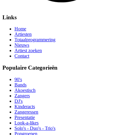
Links
Home
Artiesten
Totaalprogrammering
Nieuws
Artiest zoeken
Contact
Populaire Categorieën
90's
Bands
Akoestisch
Zangers
DJ's
Kinderacts
Zangeressen
Presentatie
Look-a-likes
Solo's - Duo's - Trio's
Popgroepen