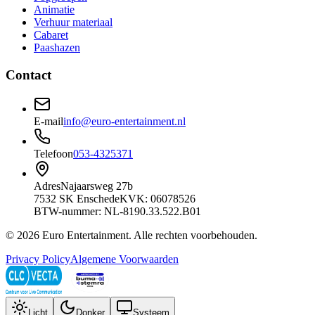
Animatie
Verhuur materiaal
Cabaret
Paashazen
Contact
E-mail
info@euro-entertainment.nl
Telefoon
053-4325371
Adres
Najaarsweg 27b
7532 SK Enschede
KVK: 06078526
BTW-nummer: NL-8190.33.522.B01
©
2026
Euro Entertainment
. Alle rechten voorbehouden.
Privacy Policy
Algemene Voorwaarden
Licht
Donker
Systeem