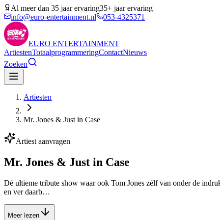
Al meer dan 35 jaar ervaring
35+ jaar ervaring
info@euro-entertainment.nl
053-4325371
EURO
ENTERTAINMENT
Artiesten
Totaalprogrammering
Contact
Nieuws
Zoeken
Artiesten
Mr. Jones & Just in Case
Artiest aanvragen
Mr. Jones & Just in Case
Dé ultieme tribute show waar ook Tom Jones zélf van onder de indruk
en ver daarb…
Meer lezen