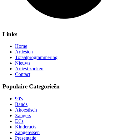
Links
Home
Artiesten
Totaalprogrammering
Nieuws
Artiest zoeken
Contact
Populaire Categorieën
90's
Bands
Akoestisch
Zangers
DJ's
Kinderacts
Zangeressen
Presentatie