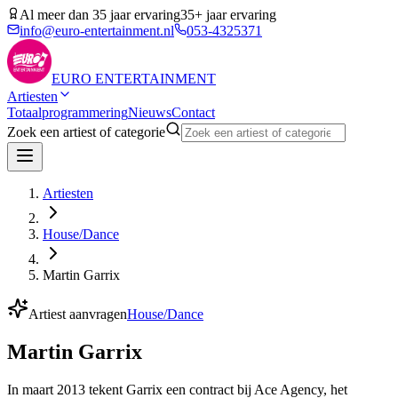
Al meer dan 35 jaar ervaring
35+ jaar ervaring
info@euro-entertainment.nl
053-4325371
EURO
ENTERTAINMENT
Artiesten
Totaalprogrammering
Nieuws
Contact
Zoek een artiest of categorie
Artiesten
House/Dance
Martin Garrix
Artiest aanvragen
House/Dance
Martin Garrix
In maart 2013 tekent Garrix een contract bij Ace Agency, het