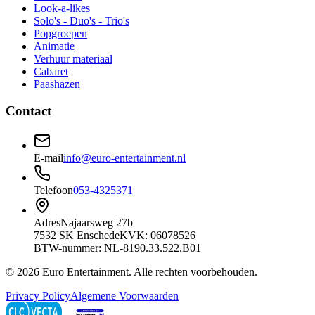
Look-a-likes
Solo's - Duo's - Trio's
Popgroepen
Animatie
Verhuur materiaal
Cabaret
Paashazen
Contact
E-mail
info@euro-entertainment.nl
Telefoon
053-4325371
Adres
Najaarsweg 27b
7532 SK Enschede
KVK: 06078526
BTW-nummer: NL-8190.33.522.B01
©
2026
Euro Entertainment
. Alle rechten voorbehouden.
Privacy Policy
Algemene Voorwaarden