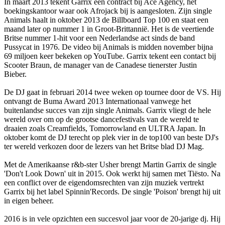
In maart 2013 tekent Garrix een contract bij Ace Agency, het
boekingskantoor waar ook Afrojack bij is aangesloten. Zijn single
Animals haalt in oktober 2013 de Billboard Top 100 en staat een
maand later op nummer 1 in Groot-Brittannië. Het is de veertiende
Britse nummer 1-hit voor een Nederlandse act sinds de band
Pussycat in 1976. De video bij Animals is midden november bijna
69 miljoen keer bekeken op YouTube. Garrix tekent een contact bij
Scooter Braun, de manager van de Canadese tienerster Justin
Bieber.
De DJ gaat in februari 2014 twee weken op tournee door de VS. Hij
ontvangt de Buma Award 2013 Internationaal vanwege het
buitenlandse succes van zijn single Animals. Garrix vliegt de hele
wereld over om op de grootse dancefestivals van de wereld te
draaien zoals Creamfields, Tomorrowland en ULTRA Japan. In
oktober komt de DJ terecht op plek vier in de top100 van beste DJ's
ter wereld verkozen door de lezers van het Britse blad DJ Mag.
Met de Amerikaanse r&b-ster Usher brengt Martin Garrix de single
'Don't Look Down' uit in 2015. Ook werkt hij samen met Tiësto. Na
een conflict over de eigendomsrechten van zijn muziek vertrekt
Garrix bij het label Spinnin'Records. De single 'Poison' brengt hij uit
in eigen beheer.
2016 is in vele opzichten een succesvol jaar voor de 20-jarige dj. Hij