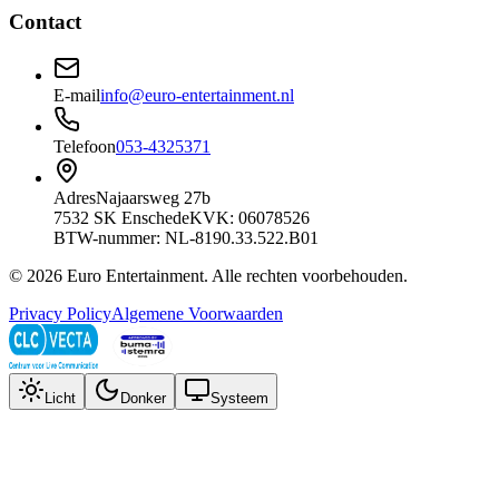
Contact
E-mail
info@euro-entertainment.nl
Telefoon
053-4325371
Adres
Najaarsweg 27b
7532 SK Enschede
KVK: 06078526
BTW-nummer: NL-8190.33.522.B01
©
2026
Euro Entertainment
. Alle rechten voorbehouden.
Privacy Policy
Algemene Voorwaarden
Licht
Donker
Systeem