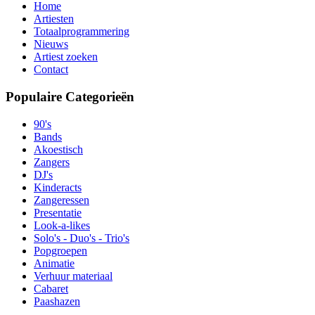
Home
Artiesten
Totaalprogrammering
Nieuws
Artiest zoeken
Contact
Populaire Categorieën
90's
Bands
Akoestisch
Zangers
DJ's
Kinderacts
Zangeressen
Presentatie
Look-a-likes
Solo's - Duo's - Trio's
Popgroepen
Animatie
Verhuur materiaal
Cabaret
Paashazen