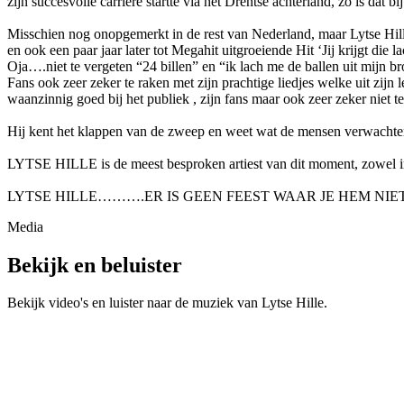
zijn succesvolle carrière startte via het Drentse achterland, zo is dat 
Misschien nog onopgemerkt in de rest van Nederland, maar Lytse Hill
en ook een paar jaar later tot Megahit uitgroeiende Hit ‘Jij krijgt die l
Oja….niet te vergeten “24 billen” en “ik lach me de ballen uit mijn b
Fans ook zeer zeker te raken met zijn prachtige liedjes welke uit zijn
waanzinnig goed bij het publiek , zijn fans maar ook zeer zeker niet te
Hij kent het klappen van de zweep en weet wat de mensen verwachten
LYTSE HILLE is de meest besproken artiest van dit moment, zowel in 
LYTSE HILLE……….ER IS GEEN FEEST WAAR JE HEM NIET
Media
Bekijk en beluister
Bekijk video's en luister naar de muziek van
Lytse Hille
.