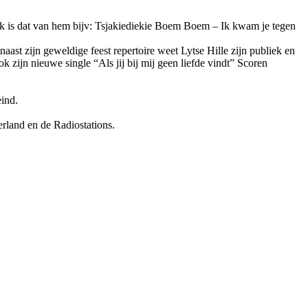
rek is dat van hem bijv: Tsjakiediekie Boem Boem – Ik kwam je tegen
ast zijn geweldige feest repertoire weet Lytse Hille zijn publiek en
k zijn nieuwe single “Als jij bij mij geen liefde vindt” Scoren
ind.
rland en de Radiostations.