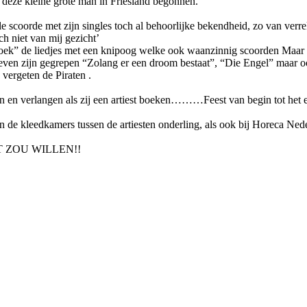
bij deze kleine grote man in Friesland begonnen.
e scoorde met zijn singles toch al behoorlijke bekendheid, zo van ver
ach niet van mij gezicht’
roek” de liedjes met een knipoog welke ook waanzinnig scoorden Maar na
 leven zijn gegrepen “Zolang er een droom bestaat”, “Die Engel” maar oo
 vergeten de Piraten .
 en verlangen als zij een artiest boeken………Feest van begin tot het e
de kleedkamers tussen de artiesten onderling, als ook bij Horeca Nede
 ZOU WILLEN!!