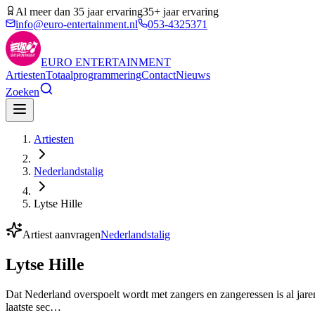
Al meer dan 35 jaar ervaring
35+ jaar ervaring
info@euro-entertainment.nl
053-4325371
EURO
ENTERTAINMENT
Artiesten
Totaalprogrammering
Contact
Nieuws
Zoeken
Artiesten
Nederlandstalig
Lytse Hille
Artiest aanvragen
Nederlandstalig
Lytse Hille
Dat Nederland overspoelt wordt met zangers en zangeressen is al jaren
laatste sec…