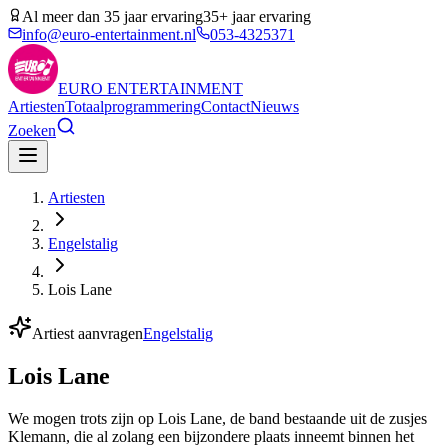
Al meer dan 35 jaar ervaring
35+ jaar ervaring
info@euro-entertainment.nl
053-4325371
EURO
ENTERTAINMENT
Artiesten
Totaalprogrammering
Contact
Nieuws
Zoeken
Artiesten
Engelstalig
Lois Lane
Artiest aanvragen
Engelstalig
Lois Lane
We mogen trots zijn op Lois Lane, de band bestaande uit de zusjes
Klemann, die al zolang een bijzondere plaats inneemt binnen het