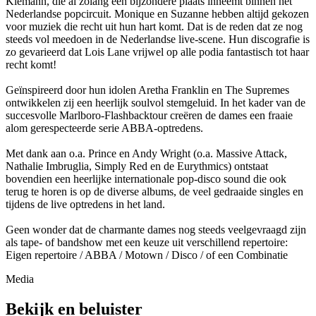
Klemann, die al zolang een bijzondere plaats inneemt binnen het
Nederlandse popcircuit. Monique en Suzanne hebben altijd gekozen
voor muziek die recht uit hun hart komt. Dat is de reden dat ze nog
steeds vol meedoen in de Nederlandse live-scene. Hun discografie is
zo gevarieerd dat Lois Lane vrijwel op alle podia fantastisch tot haar
recht komt!
Geïnspireerd door hun idolen Aretha Franklin en The Supremes
ontwikkelen zij een heerlijk soulvol stemgeluid. In het kader van de
succesvolle Marlboro-Flashbacktour creëren de dames een fraaie
alom gerespecteerde serie ABBA-optredens.
Met dank aan o.a. Prince en Andy Wright (o.a. Massive Attack,
Nathalie Imbruglia, Simply Red en de Eurythmics) ontstaat
bovendien een heerlijke internationale pop-disco sound die ook
terug te horen is op de diverse albums, de veel gedraaide singles en
tijdens de live optredens in het land.
Geen wonder dat de charmante dames nog steeds veelgevraagd zijn
als tape- of bandshow met een keuze uit verschillend repertoire:
Eigen repertoire / ABBA / Motown / Disco / of een Combinatie
Media
Bekijk en beluister