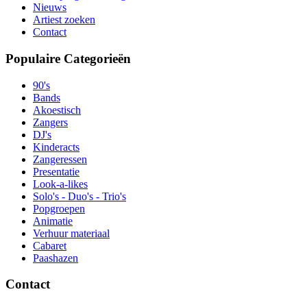
Nieuws
Artiest zoeken
Contact
Populaire Categorieën
90's
Bands
Akoestisch
Zangers
DJ's
Kinderacts
Zangeressen
Presentatie
Look-a-likes
Solo's - Duo's - Trio's
Popgroepen
Animatie
Verhuur materiaal
Cabaret
Paashazen
Contact