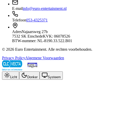
E-mail
info@euro-entertainment.nl
Telefoon
053-4325371
Adres
Najaarsweg 27b
7532 SK Enschede
KVK: 06078526
BTW-nummer: NL-8190.33.522.B01
©
2026
Euro Entertainment
. Alle rechten voorbehouden.
Privacy Policy
Algemene Voorwaarden
Licht
Donker
Systeem