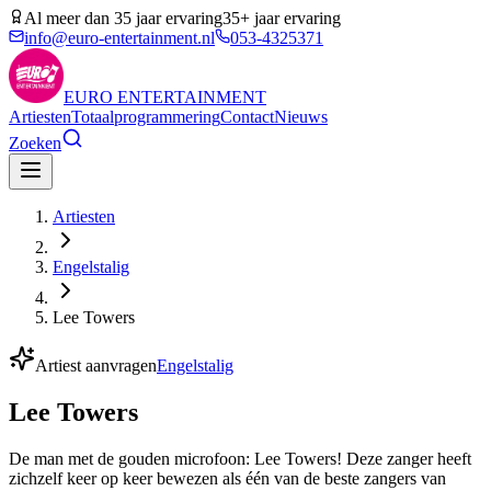
Al meer dan 35 jaar ervaring
35+ jaar ervaring
info@euro-entertainment.nl
053-4325371
EURO
ENTERTAINMENT
Artiesten
Totaalprogrammering
Contact
Nieuws
Zoeken
Artiesten
Engelstalig
Lee Towers
Artiest aanvragen
Engelstalig
Lee Towers
De man met de gouden microfoon: Lee Towers! Deze zanger heeft
zichzelf keer op keer bewezen als één van de beste zangers van