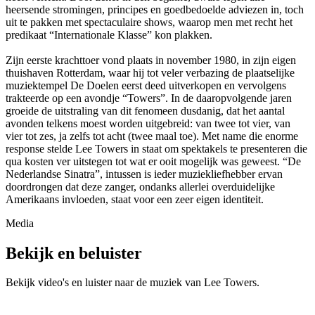
heersende stromingen, principes en goedbedoelde adviezen in, toch
uit te pakken met spectaculaire shows, waarop men met recht het
predikaat “Internationale Klasse” kon plakken.
Zijn eerste krachttoer vond plaats in november 1980, in zijn eigen
thuishaven Rotterdam, waar hij tot veler verbazing de plaatselijke
muziektempel De Doelen eerst deed uitverkopen en vervolgens
trakteerde op een avondje “Towers”. In de daaropvolgende jaren
groeide de uitstraling van dit fenomeen dusdanig, dat het aantal
avonden telkens moest worden uitgebreid: van twee tot vier, van
vier tot zes, ja zelfs tot acht (twee maal toe). Met name die enorme
response stelde Lee Towers in staat om spektakels te presenteren die
qua kosten ver uitstegen tot wat er ooit mogelijk was geweest. “De
Nederlandse Sinatra”, intussen is ieder muziekliefhebber ervan
doordrongen dat deze zanger, ondanks allerlei overduidelijke
Amerikaans invloeden, staat voor een zeer eigen identiteit.
Media
Bekijk en beluister
Bekijk video's en luister naar de muziek van
Lee Towers
.