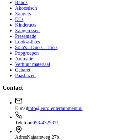
Bands
Akoestisch
Zangers
DJ's
Kinderacts
Zangeressen
Presentatie
Look-a-likes
Solo's - Duo's - Trio's
Popgroepen
Animatie
Verhuur materiaal
Cabaret
Paashazen
Contact
E-mail
info@euro-entertainment.nl
Telefoon
053-4325371
Adres
Najaarsweg 27b