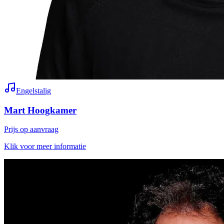
Engelstalig
Mart Hoogkamer
Prijs op aanvraag
Klik voor meer informatie