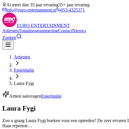
Al meer dan 35 jaar ervaring
35+ jaar ervaring
info@euro-entertainment.nl
053-4325371
EURO
ENTERTAINMENT
Artiesten
Totaalprogrammering
Contact
Nieuws
Zoeken
Artiesten
Engelstalig
Laura Fygi
Artiest aanvragen
Engelstalig
Laura Fygi
Zou u graag Laura Fygi boeken voor een optreden? De zeer ervaren La
Haar repertoir…