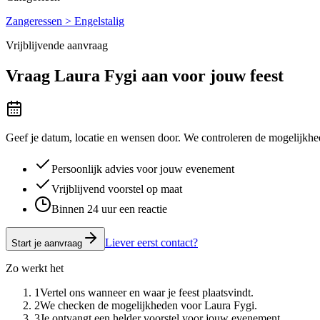
Zangeressen > Engelstalig
Vrijblijvende aanvraag
Vraag
Laura Fygi
aan voor jouw feest
Geef je datum, locatie en wensen door. We controleren de mogelijkhed
Persoonlijk advies voor jouw evenement
Vrijblijvend voorstel op maat
Binnen 24 uur een reactie
Liever eerst contact?
Start je aanvraag
Zo werkt het
1
Vertel ons wanneer en waar je feest plaatsvindt.
2
We checken de mogelijkheden voor Laura Fygi.
3
Je ontvangt een helder voorstel voor jouw evenement.