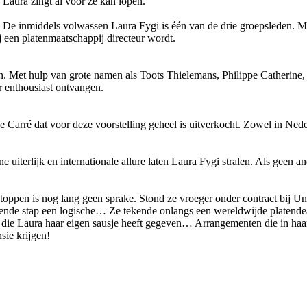
Laura zingt al voor ze kan lopen.
De inmiddels volwassen Laura Fygi is één van de drie groepsleden. Me
j een platenmaatschappij directeur wordt.
ngen. Met hulp van grote namen als Toots Thielemans, Philippe Catherine
enthousiast ontvangen.
e Carré dat voor deze voorstelling geheel is uitverkocht. Zowel in Ned
e uiterlijk en internationale allure laten Laura Fygi stralen. Als geen 
 stoppen is nog lang geen sprake. Stond ze vroeger onder contract bij Un
gende stap een logische… Ze tekende onlangs een wereldwijde platendeal
die Laura haar eigen sausje heeft gegeven… Arrangementen die in haar 
ie krijgen!