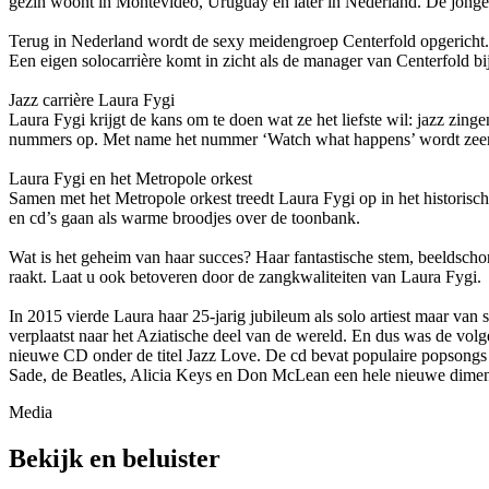
gezin woont in Montevideo, Uruguay en later in Nederland. De jonge 
Terug in Nederland wordt de sexy meidengroep Centerfold opgericht. 
Een eigen solocarrière komt in zicht als de manager van Centerfold bi
Jazz carrière Laura Fygi
Laura Fygi krijgt de kans om te doen wat ze het liefste wil: jazz zi
nummers op. Met name het nummer ‘Watch what happens’ wordt zeer 
Laura Fygi en het Metropole orkest
Samen met het Metropole orkest treedt Laura Fygi op in het historisch
en cd’s gaan als warme broodjes over de toonbank.
Wat is het geheim van haar succes? Haar fantastische stem, beeldschon
raakt. Laat u ook betoveren door de zangkwaliteiten van Laura Fygi.
In 2015 vierde Laura haar 25-jarig jubileum als solo artiest maar van
verplaatst naar het Aziatische deel van de wereld. En dus was de vol
nieuwe CD onder de titel Jazz Love. De cd bevat populaire popsongs 
Sade, de Beatles, Alicia Keys en Don McLean een hele nieuwe dimens
Media
Bekijk en beluister