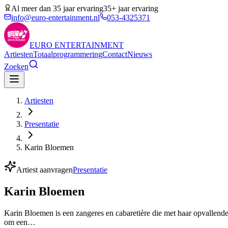
Al meer dan 35 jaar ervaring
35+ jaar ervaring
info@euro-entertainment.nl
053-4325371
EURO
ENTERTAINMENT
Artiesten
Totaalprogrammering
Contact
Nieuws
Zoeken
Artiesten
Presentatie
Karin Bloemen
Artiest aanvragen
Presentatie
Karin Bloemen
Karin Bloemen is een zangeres en cabaretière die met haar opvallende 
om een…