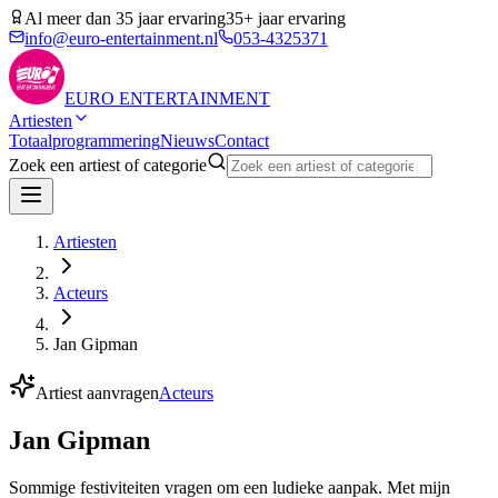
Al meer dan 35 jaar ervaring
35+ jaar ervaring
info@euro-entertainment.nl
053-4325371
EURO
ENTERTAINMENT
Artiesten
Totaalprogrammering
Nieuws
Contact
Zoek een artiest of categorie
Artiesten
Acteurs
Jan Gipman
Artiest aanvragen
Acteurs
Jan Gipman
Sommige festiviteiten vragen om een ludieke aanpak. Met mijn