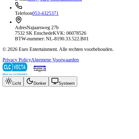
Telefoon
053-4325371
Adres
Najaarsweg 27b
7532 SK Enschede
KVK: 06078526
BTW-nummer: NL-8190.33.522.B01
©
2026
Euro Entertainment
. Alle rechten voorbehouden.
Privacy Policy
Algemene Voorwaarden
Licht
Donker
Systeem