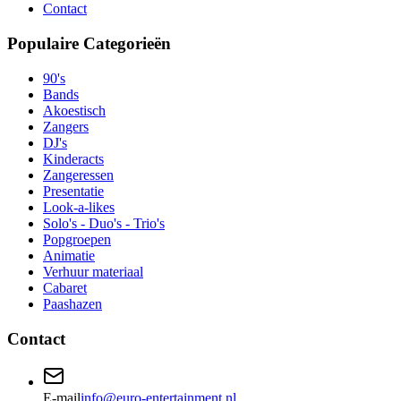
Contact
Populaire Categorieën
90's
Bands
Akoestisch
Zangers
DJ's
Kinderacts
Zangeressen
Presentatie
Look-a-likes
Solo's - Duo's - Trio's
Popgroepen
Animatie
Verhuur materiaal
Cabaret
Paashazen
Contact
E-mail
info@euro-entertainment.nl