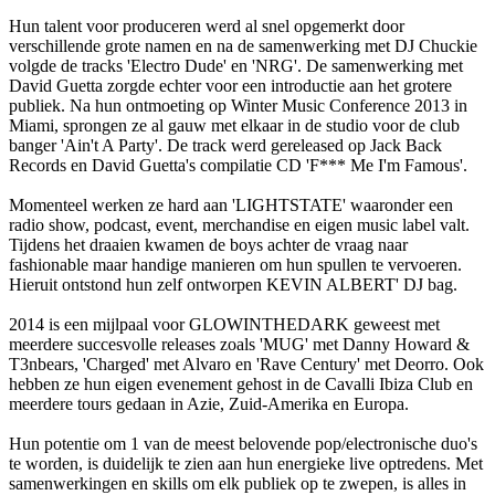
Hun talent voor produceren werd al snel opgemerkt door
verschillende grote namen en na de samenwerking met DJ Chuckie
volgde de tracks 'Electro Dude' en 'NRG'. De samenwerking met
David Guetta zorgde echter voor een introductie aan het grotere
publiek. Na hun ontmoeting op Winter Music Conference 2013 in
Miami, sprongen ze al gauw met elkaar in de studio voor de club
banger 'Ain't A Party'. De track werd gereleased op Jack Back
Records en David Guetta's compilatie CD 'F*** Me I'm Famous'.
Momenteel werken ze hard aan 'LIGHTSTATE' waaronder een
radio show, podcast, event, merchandise en eigen music label valt.
Tijdens het draaien kwamen de boys achter de vraag naar
fashionable maar handige manieren om hun spullen te vervoeren.
Hieruit ontstond hun zelf ontworpen KEVIN ALBERT' DJ bag.
2014 is een mijlpaal voor GLOWINTHEDARK geweest met
meerdere succesvolle releases zoals 'MUG' met Danny Howard &
T3nbears, 'Charged' met Alvaro en 'Rave Century' met Deorro. Ook
hebben ze hun eigen evenement gehost in de Cavalli Ibiza Club en
meerdere tours gedaan in Azie, Zuid-Amerika en Europa.
Hun potentie om 1 van de meest belovende pop/electronische duo's
te worden, is duidelijk te zien aan hun energieke live optredens. Met
samenwerkingen en skills om elk publiek op te zwepen, is alles in