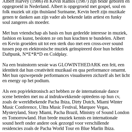
Albert Harvey (1986) en Kevin Ramos (1987) zijn beide geboren en
opgegroeid in Nederland. Albert is opgegroeid met gospel, soul en
folk muziek uit zijn thuisland Suriname, Kevin heeft zijn muzikale
genen te danken aan zijn vader als bekende latin artiest en funky
soul zangeres als moeder.
Met hun vriendschap als basis en hun gedeelde interesse in muziek,
fashion en kunst, besloten ze om hun krachten te bundelen. Albert
en Kevin groeiden uit tot een sterk duo met een cross-over sound
tussen pop en elektronische muziek geïnspireerd door hun helden
Daftpunk, N*E*R*D en Coldplay.
Na een brainstorm sessie was GLOWINTHEDARK een feit, een
identiteit dat hun creativiteit muzikaal en qua performance omarmt.
Met hun opzwepende performances visualiseren zichzelf als het licht
en energy op het podium.
Als een pop/elektronisch act hebben ze de internationale dance
scene betreden met nu al indrukwekkende optredens op hun cv,
zoals de wereldbekende Pacha Ibiza, Dirty Dutch, Miami Winter
Music Conference, Ultra Music Festival, Marquee Vegas,
Mysteryland, Story Miami, Pacha Brazil, Ministry of Sound London
en Tomorrowland. Hun brede muziek kennis en internationale
sound heeft onder andere ook gezorgd voor verschillende
residencies zoals de Pacha World Tour en Blue Marlin Ibiza.