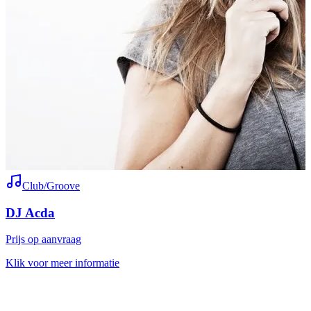
Club/Groove
DJ Acda
Prijs op aanvraag
Klik voor meer informatie
P
K