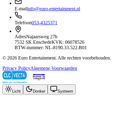
E-mail
info@euro-entertainment.nl
Telefoon
053-4325371
Adres
Najaarsweg 27b
7532 SK Enschede
KVK: 06078526
BTW-nummer: NL-8190.33.522.B01
©
2026
Euro Entertainment
. Alle rechten voorbehouden.
Privacy Policy
Algemene Voorwaarden
Licht
Donker
Systeem