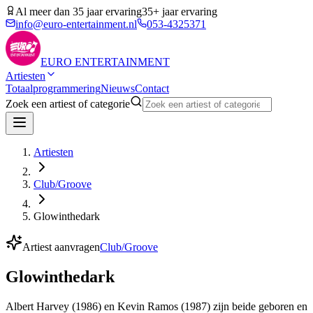
Al meer dan 35 jaar ervaring
35+ jaar ervaring
info@euro-entertainment.nl
053-4325371
EURO
ENTERTAINMENT
Artiesten
Totaalprogrammering
Nieuws
Contact
Zoek een artiest of categorie
Artiesten
Club/Groove
Glowinthedark
Artiest aanvragen
Club/Groove
Glowinthedark
Albert Harvey (1986) en Kevin Ramos (1987) zijn beide geboren en