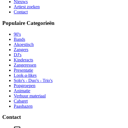
Nieuws
Artiest zoeken
Contact
Populaire Categorieën
90's
Bands
Akoestisch
Zangers
DJ's
Kinderacts
Zangeressen
Presentatie
Look-a-likes
Solo's - Duo's - Trio's
Popgroepen
Animatie
Verhuur materiaal
Cabaret
Paashazen
Contact