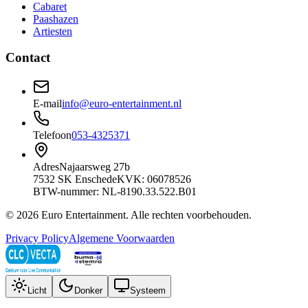
Cabaret
Paashazen
Artiesten
Contact
E-mail
info@euro-entertainment.nl
Telefoon
053-4325371
Adres
Najaarsweg 27b
7532 SK Enschede
KVK: 06078526
BTW-nummer: NL-8190.33.522.B01
©
2026
Euro Entertainment
. Alle rechten voorbehouden.
Privacy Policy
Algemene Voorwaarden
Licht
Donker
Systeem