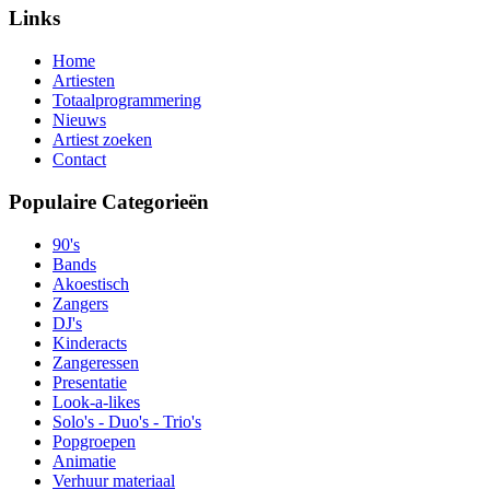
Links
Home
Artiesten
Totaalprogrammering
Nieuws
Artiest zoeken
Contact
Populaire Categorieën
90's
Bands
Akoestisch
Zangers
DJ's
Kinderacts
Zangeressen
Presentatie
Look-a-likes
Solo's - Duo's - Trio's
Popgroepen
Animatie
Verhuur materiaal