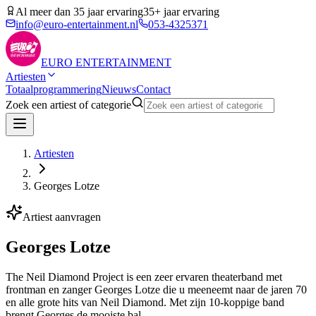
Al meer dan 35 jaar ervaring
35+ jaar ervaring
info@euro-entertainment.nl
053-4325371
EURO
ENTERTAINMENT
Artiesten
Totaalprogrammering
Nieuws
Contact
Zoek een artiest of categorie
Artiesten
Georges Lotze
Artiest aanvragen
Georges Lotze
The Neil Diamond Project is een zeer ervaren theaterband met
frontman en zanger Georges Lotze die u meeneemt naar de jaren 70
en alle grote hits van Neil Diamond. Met zijn 10-koppige band
brengt Georges de mooiste bal…