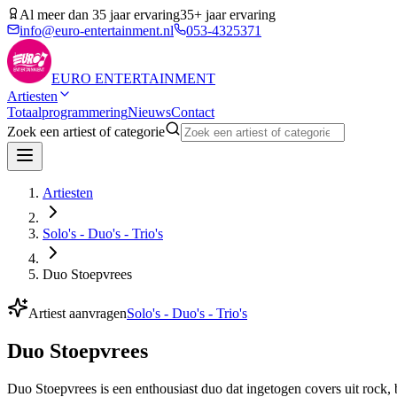
Al meer dan 35 jaar ervaring
35+ jaar ervaring
info@euro-entertainment.nl
053-4325371
EURO
ENTERTAINMENT
Artiesten
Totaalprogrammering
Nieuws
Contact
Zoek een artiest of categorie
Artiesten
Solo's - Duo's - Trio's
Duo Stoepvrees
Artiest aanvragen
Solo's - Duo's - Trio's
Duo Stoepvrees
Duo Stoepvrees is een enthousiast duo dat ingetogen covers uit rock, b