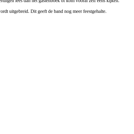
ertuigen lees dan het gastenboek of kom vooral zelf eens kijken.
t uitgebreid. Dit geeft de band nog meer feestgehalte.