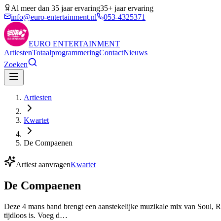
Al meer dan 35 jaar ervaring
35+ jaar ervaring
info@euro-entertainment.nl
053-4325371
EURO
ENTERTAINMENT
Artiesten
Totaalprogrammering
Contact
Nieuws
Zoeken
Artiesten
Kwartet
De Compaenen
Artiest aanvragen
Kwartet
De Compaenen
Deze 4 mans band brengt een aanstekelijke muzikale mix van Soul, R
tijdloos is. Voeg d…