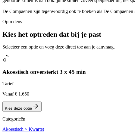
gehoorde kritiek is dan ook: jullie stralen zoveel spelplezier uit, he
De Compaenen zijn tegenwoordig ook te boeken als De Compaenen & Th
Optredens
Kies het optreden dat bij je past
Selecteer een optie en voeg deze direct toe aan je aanvraag.
Akoestisch onversterkt 3 x 45 min
Tarief
Vanaf € 1.650
Kies deze optie
Categorieën
Akoestisch > Kwartet