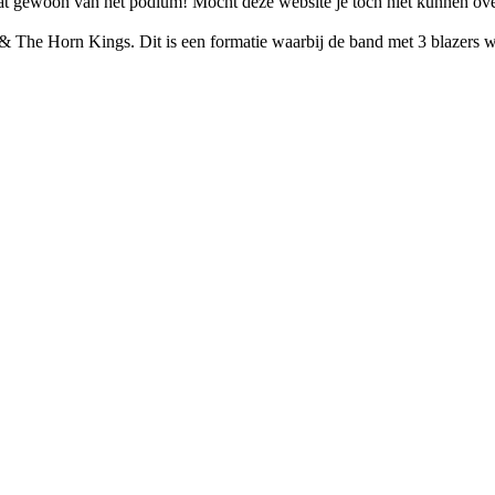
t spat gewoon van het podium! Mocht deze website je toch niet kunnen ov
e Horn Kings. Dit is een formatie waarbij de band met 3 blazers word