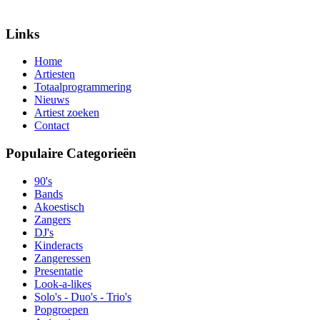
Links
Home
Artiesten
Totaalprogrammering
Nieuws
Artiest zoeken
Contact
Populaire Categorieën
90's
Bands
Akoestisch
Zangers
DJ's
Kinderacts
Zangeressen
Presentatie
Look-a-likes
Solo's - Duo's - Trio's
Popgroepen