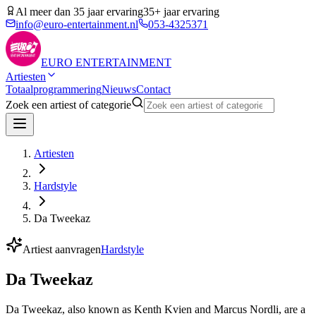
Al meer dan 35 jaar ervaring
35+ jaar ervaring
info@euro-entertainment.nl
053-4325371
EURO
ENTERTAINMENT
Artiesten
Totaalprogrammering
Nieuws
Contact
Zoek een artiest of categorie
Artiesten
Hardstyle
Da Tweekaz
Artiest aanvragen
Hardstyle
Da Tweekaz
Da Tweekaz, also known as Kenth Kvien and Marcus Nordli, are a