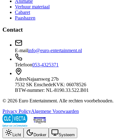
Animatie
Verhuur materiaal
Cabaret
Paashazen
Contact
E-mail
info@euro-entertainment.nl
Telefoon
053-4325371
Adres
Najaarsweg 27b
7532 SK Enschede
KVK: 06078526
BTW-nummer: NL-8190.33.522.B01
©
2026
Euro Entertainment
. Alle rechten voorbehouden.
Privacy Policy
Algemene Voorwaarden
Licht
Donker
Systeem