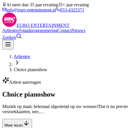
Al meer dan 35 jaar ervaring
35+ jaar ervaring
info@euro-entertainment.nl
053-4325371
EURO
ENTERTAINMENT
Artiesten
Totaalprogrammering
Contact
Nieuws
Zoeken
Artiesten
Choice pianoshow
Artiest aanvragen
Choice pianoshow
Muziek op maat, helemaal afgestemd op uw wensen?Dat is nu precies 
verzoekkaarten, nee,…
Meer lezen