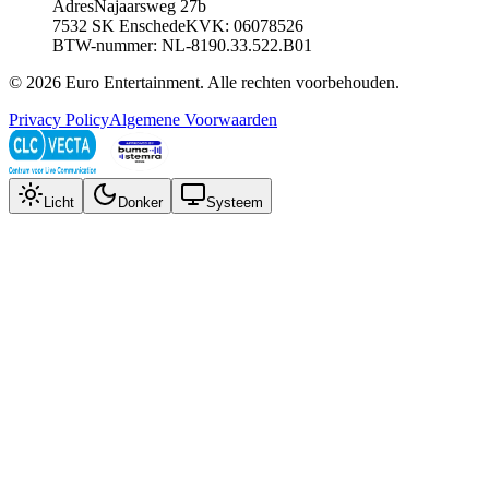
Adres
Najaarsweg 27b
7532 SK Enschede
KVK: 06078526
BTW-nummer: NL-8190.33.522.B01
©
2026
Euro Entertainment
. Alle rechten voorbehouden.
Privacy Policy
Algemene Voorwaarden
Licht
Donker
Systeem