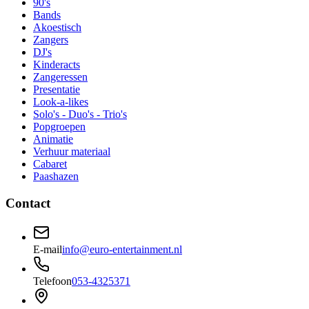
90's
Bands
Akoestisch
Zangers
DJ's
Kinderacts
Zangeressen
Presentatie
Look-a-likes
Solo's - Duo's - Trio's
Popgroepen
Animatie
Verhuur materiaal
Cabaret
Paashazen
Contact
E-mail
info@euro-entertainment.nl
Telefoon
053-4325371