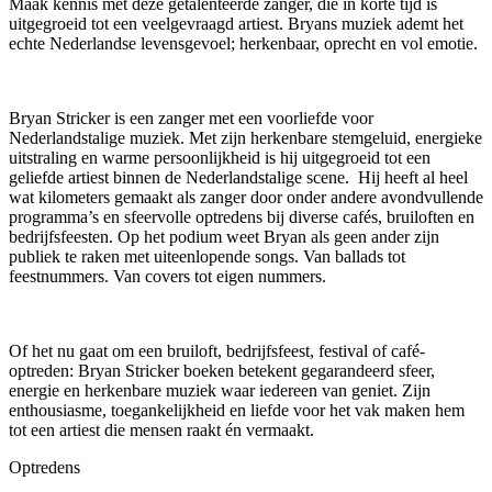
Maak kennis met deze getalenteerde zanger, die in korte tijd is
uitgegroeid tot een veelgevraagd artiest. Bryans muziek ademt het
echte Nederlandse levensgevoel; herkenbaar, oprecht en vol emotie.
Bryan Stricker is een zanger met een voorliefde voor
Nederlandstalige muziek. Met zijn herkenbare stemgeluid, energieke
uitstraling en warme persoonlijkheid is hij uitgegroeid tot een
geliefde artiest binnen de Nederlandstalige scene. Hij heeft al heel
wat kilometers gemaakt als zanger door onder andere avondvullende
programma’s en sfeervolle optredens bij diverse cafés, bruiloften en
bedrijfsfeesten. Op het podium weet Bryan als geen ander zijn
publiek te raken met uiteenlopende songs. Van ballads tot
feestnummers. Van covers tot eigen nummers.
Of het nu gaat om een bruiloft, bedrijfsfeest, festival of café-
optreden: Bryan Stricker boeken betekent gegarandeerd sfeer,
energie en herkenbare muziek waar iedereen van geniet. Zijn
enthousiasme, toegankelijkheid en liefde voor het vak maken hem
tot een artiest die mensen raakt én vermaakt.
Optredens