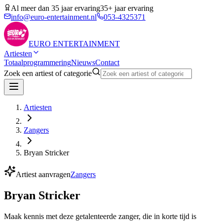
Al meer dan 35 jaar ervaring
35+ jaar ervaring
info@euro-entertainment.nl
053-4325371
EURO
ENTERTAINMENT
Artiesten
Totaalprogrammering
Nieuws
Contact
Zoek een artiest of categorie
Artiesten
Zangers
Bryan Stricker
Artiest aanvragen
Zangers
Bryan Stricker
Maak kennis met deze getalenteerde zanger, die in korte tijd is