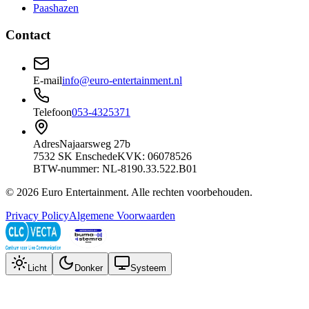
Paashazen
Contact
E-mail
info@euro-entertainment.nl
Telefoon
053-4325371
Adres
Najaarsweg 27b
7532 SK Enschede
KVK: 06078526
BTW-nummer: NL-8190.33.522.B01
©
2026
Euro Entertainment
. Alle rechten voorbehouden.
Privacy Policy
Algemene Voorwaarden
Licht
Donker
Systeem