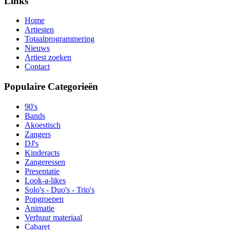
Links
Home
Artiesten
Totaalprogrammering
Nieuws
Artiest zoeken
Contact
Populaire Categorieën
90's
Bands
Akoestisch
Zangers
DJ's
Kinderacts
Zangeressen
Presentatie
Look-a-likes
Solo's - Duo's - Trio's
Popgroepen
Animatie
Verhuur materiaal
Cabaret