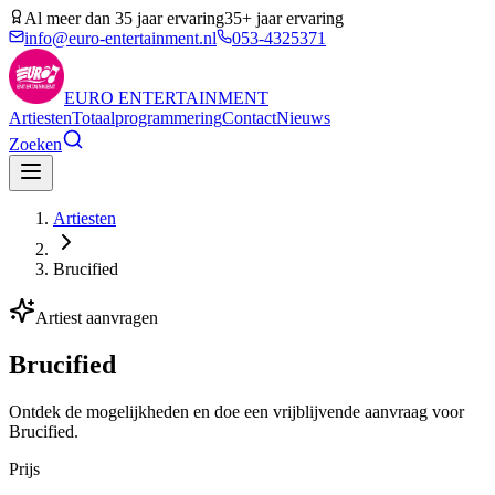
Al meer dan 35 jaar ervaring
35+ jaar ervaring
info@euro-entertainment.nl
053-4325371
EURO
ENTERTAINMENT
Artiesten
Totaalprogrammering
Contact
Nieuws
Zoeken
Artiesten
Brucified
Artiest aanvragen
Brucified
Ontdek de mogelijkheden en doe een vrijblijvende aanvraag voor
Brucified.
Prijs